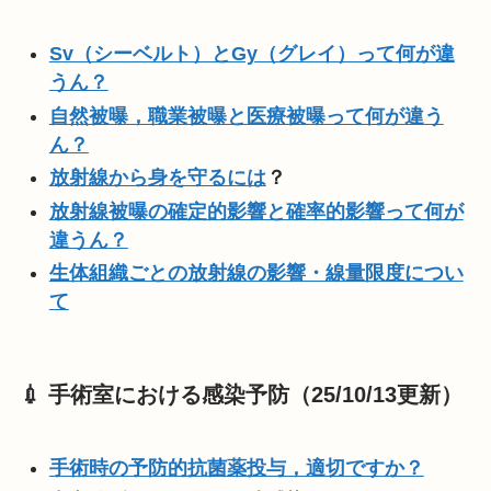
Sv（シーベルト）とGy（グレイ）って何が違
うん？
自然被曝，職業被曝と医療被曝って何が違う
ん？
放射線から身を守るには
？
放射線被曝の確定的影響と確率的影響って何が
違うん？
生体組織ごとの放射線の影響・線量限度につい
て
💉 手術室における感染予防（25/10/13更新）
手術時の予防的抗菌薬投与，適切ですか？