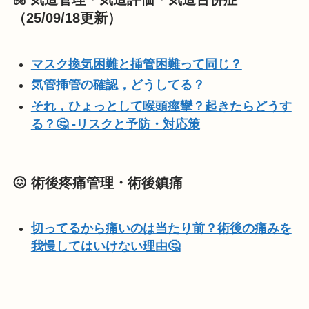
（25/09/18更新）
マスク換気困難と挿管困難って同じ？
気管挿管の確認，どうしてる？
それ，ひょっとして喉頭痙攣？起きたらどうす
る？🤔 -リスクと予防・対応策
😖 術後疼痛管理・術後鎮痛
切ってるから痛いのは当たり前？術後の痛みを
我慢してはいけない理由🤔