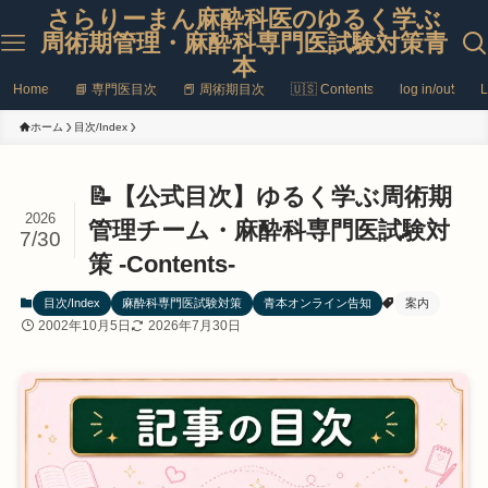
さらりーまん麻酔科医のゆるく学ぶ
周術期管理・麻酔科専門医試験対策青
本
Home
📘 専門医目次
📕 周術期目次
🇺🇸 Contents
log in/out
L
ホーム
目次/Index
📝【公式目次】ゆるく学ぶ周術期
2026
管理チーム・麻酔科専門医試験対
7/30
策 -Contents-
目次/Index
麻酔科専門医試験対策
青本オンライン告知
案内
2002年10月5日
2026年7月30日