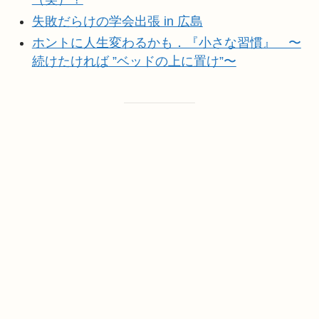
失敗だらけの学会出張 in 広島
ホントに人生変わるかも．『小さな習慣』 〜
続けたければ ”ベッドの上に置け”〜