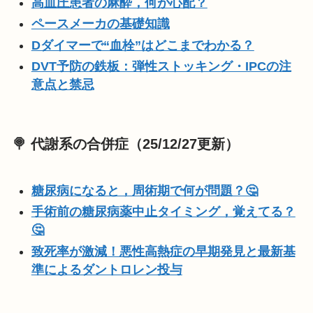
高血圧患者の麻酔，何が心配？
ペースメーカの基礎知識
Dダイマーで“血栓”はどこまでわかる？
DVT予防の鉄板：弾性ストッキング・IPCの注
意点と禁忌
🍭 代謝系の合併症（25/12/27更新）
糖尿病になると，周術期で何が問題？🤔
手術前の糖尿病薬中止タイミング，覚えてる？
🤔
致死率が激減！悪性高熱症の早期発見と最新基
準によるダントロレン投与