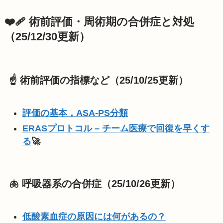
❤️‍🩹 術前評価・周術期の合併症と対処
（25/12/30更新）
☝️ 術前評価の指標など（25/10/25更新）
評価の基本，ASA-PS分類
ERASプロトコル – チーム医療で回復を早くす
る
🚀
🫁 呼吸器系の合併症（25/10/26更新）
低酸素血症の原因には何があるの？