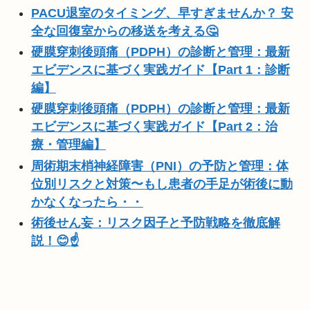
PACU退室のタイミング、早すぎませんか？ 安
全な回復室からの移送を考える🤔
硬膜穿刺後頭痛（PDPH）の診断と管理：最新
エビデンスに基づく実践ガイド【Part 1：診断
編】
硬膜穿刺後頭痛（PDPH）の診断と管理：最新
エビデンスに基づく実践ガイド【Part 2：治
療・管理編】
周術期末梢神経障害（PNI）の予防と管理：体
位別リスクと対策〜もし患者の手足が術後に動
かなくなったら・・
術後せん妄：リスク因子と予防戦略を徹底解
説！😊☝️