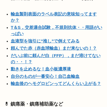
輸血製剤表面のラベル表記の意味知ってます
か？
T＆S，交差適合試験，不規則抗体・・用語がい
っぱい
血液型を強引に”推し”で例えてみる
頼んでた赤（赤血球輸血）まだ来ないの！？
だいぶ前に頼んだ白（FFP），まだ溶けてない
の・・！？
動きを止めるな！血小板濃厚液
自分のものが一番安心！自己血輸血
輸血後のヘモグロビンってどんくらい上がる？
💊 鎮痛薬・鎮痛補助薬など