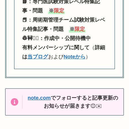
📘：専門医試験対策レベル特集記
事・問題
※
限定
📕：周術期管理チーム試験対策レベ
ル特集記事・問題
※
限定
👷🚧👷‍♀️：作成中・公開待機中
有料メンバーシップに関して
（
詳細
は
当ブログ
および
Noteから
）
note.com
でフォローすると記事更新の
お知らせが届きます
😊✉️