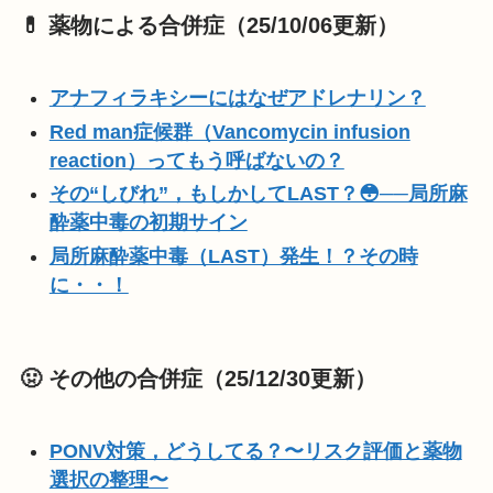
💊 薬物による合併症（25/10/06更新）
アナフィラキシーにはなぜアドレナリン？
Red man症候群（Vancomycin infusion
reaction）ってもう呼ばないの？
その“しびれ”，もしかしてLAST？😳──局所麻
酔薬中毒の初期サイン
局所麻酔薬中毒（LAST）発生！？その時
に・・！
🤢 その他の合併症（25/12/30更新）
PONV対策，どうしてる？〜リスク評価と薬物
選択の整理〜