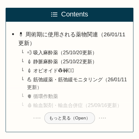
Contents
💊 周術期に使用される薬物関連（26/01/11
更新）
💨 吸入麻酔薬（25/10/20更新）
💉 静脈麻酔薬（25/10/22更新）
💉 オピオイド👷🚧👷‍♀️
💪 筋弛緩薬・筋弛緩モニタリング（26/01/11
更新）
🫀 循環作動薬
🩸 輸血製剤・輸血合併症（25/09/16更新）
もっと見る（Open）