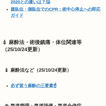
2020との違いは？🤔
腹臥位・側臥位でのCPR：術中心停止への即応
ガイド
💉 麻酔法・術後鎮痛・体位関連等
（25/10/24更新）
💉 麻酔法など（25/10/24更新）
必ず習う麻酔の三要素☝️
🫁 気道管理・気道評価・気道合併症