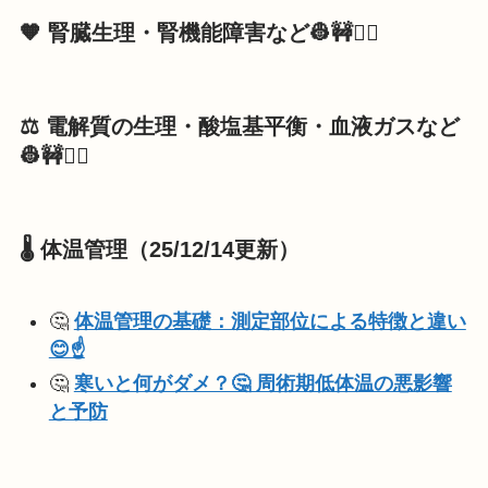
🧡
腎臓生理・腎機能障害など👷🚧👷‍♀️
⚖️
電解質の生理・酸塩基平衡・血液ガスなど
👷🚧👷‍♀️
🌡️ 体温管理（25/12/14更新）
🤔
体温管理の基礎：測定部位による特徴と違い
😊☝️
🤔
寒いと何がダメ？🤔 周術期低体温の悪影響
と予防