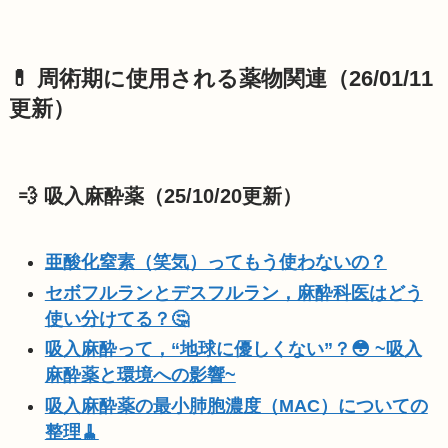
💊 周術期に使用される薬物関連（26/01/11
更新）
💨 吸入麻酔薬（25/10/20更新）
亜酸化窒素（笑気）ってもう使わないの？
セボフルランとデスフルラン，麻酔科医はどう
使い分けてる？🤔
吸入麻酔って，“地球に優しくない”？😳 ~吸入
麻酔薬と環境への影響~
吸入麻酔薬の最小肺胞濃度（MAC）についての
整理🧹