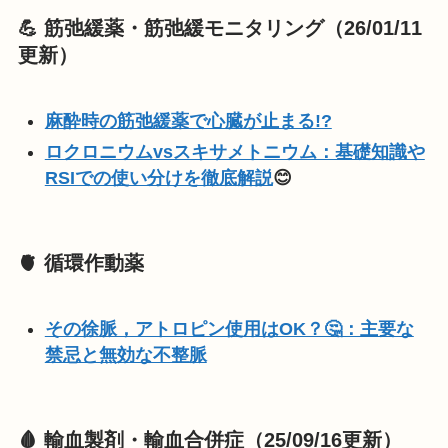
💪 筋弛緩薬・筋弛緩モニタリング（26/01/11
更新）
麻酔時の筋弛緩薬で心臓が止まる!?
ロクロニウムvsスキサメトニウム：基礎知識や
RSIでの使い分けを徹底解説
😊
🫀 循環作動薬
その徐脈，アトロピン使用はOK？🤔：主要な
禁忌と無効な不整脈
🩸 輸血製剤・輸血合併症（25/09/16更新）