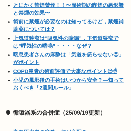
とにかく禁煙禁煙！！〜周術期の喫煙の悪影響
と禁煙の効果〜
術前に禁煙が必要なのは知ってるけど，禁煙補
助薬については？
上気道狭窄は”吸気性の喘鳴”，下気道狭窄で
は”呼気性の喘鳴”・・・・なぜ？
喘息患者さんの麻酔は「気道を怒らせない😡」
がポイント
COPD患者の術前評価で大事なポイント😊☝️
小児の風邪後の手術はいつから安全？—知って
おくべき「2週間ルール」
🫀 循環器系の合併症（25/09/19更新）