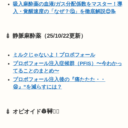
吸入麻酔薬の血液/ガス分配係数をマスター！導
入・覚醒速度の「なぜ？🤔」を徹底解説😊📝
💉 静脈麻酔薬（25/10/22更新）
ミルクじゃないよ！プロポフォール
プロポフォール注入症候群（PFIS）〜今わかっ
てることのまとめ〜
プロポフォール注入後の『痛たたた・・
😫』”を減らすには？
💉 オピオイド👷🚧👷‍♀️