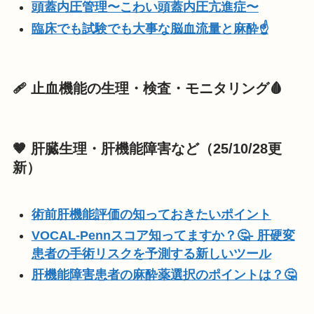
頭蓋内圧管理〜こわい頭蓋内圧亢進症〜
臨床でも試験でも大事な脳血流量と麻酔☝️
🩹 止血機能の生理・検査・モニタリング🩸
🤎
肝臓生理・肝機能障害など（25/10/28更
新）
術前肝機能評価の知っておきたいポイント
VOCAL-Pennスコア知ってますか？🤔- 肝硬変
患者の手術リスクを予測する新しいツール
肝機能障害患者の麻酔薬選択のポイントは？🤔