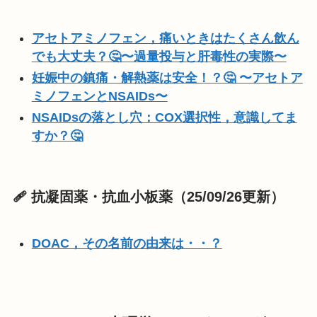
アセトアミノフェン，痛いときはたくさん飲ん
でも大丈夫？🤔〜過量投与と肝毒性の実際〜
妊娠中の鎮痛・解熱薬は安全！？🤔 〜アセトア
ミノフェンとNSAIDs〜
NSAIDsの落とし穴：COX選択性，意識してま
すか？🤔
🩹 抗凝固薬・抗血小板薬（25/09/26更新）
DOAC，その名前の由来は・・？