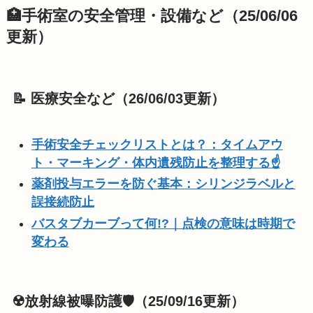
🏥手術室の安全管理・設備など
（25/06/06
更新）
📝 医療安全など（26/06/03更新）
手術安全チェックリストとは？：タイムアウ
ト・マーキング・体内遺残防止を整理する☝️
薬剤投与エラーを防ぐ基本：シリンジラベルと
誤接続防止
バスタブカーブって何!?｜点検の意味は時期で
変わる
☢️放射線被曝防護🛡️
（25/09/16更新）