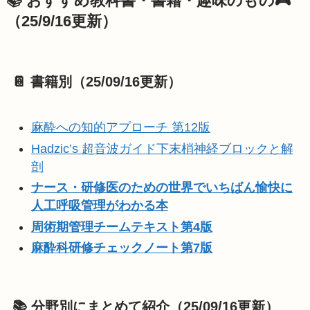
📚 おすすめ教科書・書籍・趣味のもの🎮
（25/9/16更新）
📔 書籍別（25/09/16更新）
麻酔への知的アプローチ 第12版
Hadzic’s 超音波ガイド下末梢神経ブロックと解
剖
ナース・研修医のための世界でいちばん愉快に
人工呼吸管理がわかる本
周術期管理チームテキスト第4版
麻酔科研修チェックノート第7版
📚 分野別にまとめて紹介（25/09/16更新）