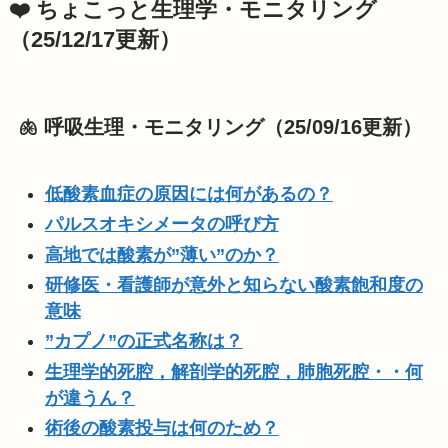
❤️ ちょこっと生理学・モニタリング
（25/12/17更新）
🫁 呼吸生理・モニタリング（25/09/16更新）
低酸素血症の原因には何があるの？
パルスオキシメータの呼び方
高地では酸素が”薄い”のか？
研修医・看護師が意外と知らない酸素飽和度の
意味
”カプノ”の正式名称は？
生理学的死腔，解剖学的死腔，肺胞死腔・・何
が違うん？
術後の酸素投与は何のため？