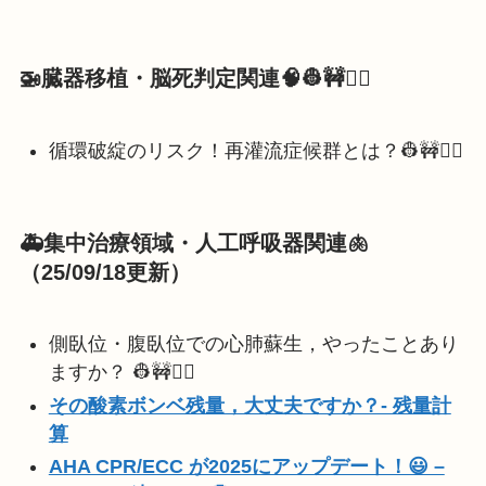
🚁臓器移植・脳死判定関連
🧠👷🚧👷‍♀️
循環破綻のリスク！再灌流症候群とは？👷🚧👷‍♀️
🚑集中治療領域・人工呼吸器関連🫁
（25/09/18更新）
側臥位・腹臥位での心肺蘇生，やったことあり
ますか？ 👷🚧👷‍♀️
その酸素ボンベ残量，大丈夫ですか？- 残量計
算
AHA CPR/ECC が2025にアップデート！😃 –