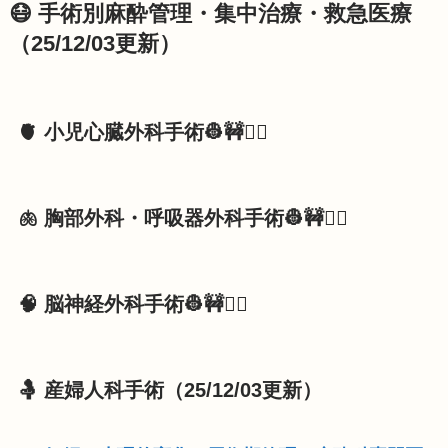
😷 手術別麻酔管理・集中治療・救急医療
（25/12/03更新）
🫀 小児心臓外科手術👷🚧👷‍♀️
🫁 胸部外科・呼吸器外科手術👷🚧👷‍♀️
🧠 脳神経外科手術👷🚧👷‍♀️
🤱
産婦人科手術（25/12/03更新）