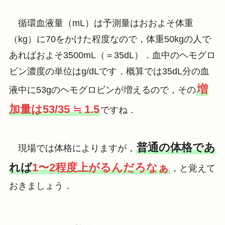
循環血液量（mL）は予測量はおおよそ体重
（kg）に70をかけた程度なので，体重50kgの人で
あればおよそ3500mL（＝35dL）．血中のヘモグロ
ビン濃度の単位はg/dLです．概算では35dL分の血
増
液中に53gのヘモグロビンが増えるので，その
加量は53/35 ≒ 1.5
ですね．
普通の体格であ
現場では体格によりますが，
れば
1〜2程度上がるんだろなぁ
，と覚えて
おきましょう．