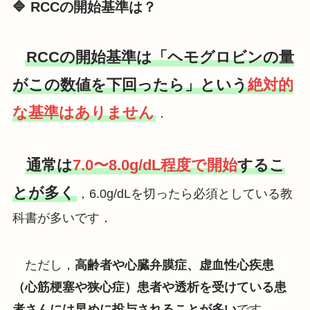
🔷 RCCの開始基準は？
RCCの開始基準は「ヘモグロビンの量
がこの数値を下回ったら」という
絶対的
な基準はありません
．
通常は
7.0〜8.0g/dL程度で開始
するこ
とが多く
，6.0g/dLを切ったら必須としている教
科書が多いです．
ただし，
高齢者や心臓弁膜症、虚血性心疾患
（心筋梗塞や狭心症）患者や透析を受けている患
者さんには早めに投与されることが多い
です