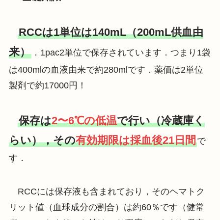
RCCは1単位は140mL（200mL供血由
来）
．1pac2単位で保存されています．つまり1袋
は400mlの血液由来で約280mlです．薬価は2単位
製剤で約17000円！
保存は
2〜6℃の低温
で行い（冷蔵庫く
らい），その
有効期限は採血後21日間
で
す．
RCCには保存液も含まれており，そのヘマトク
リット値（血球成分の割合）は約60％です（健常