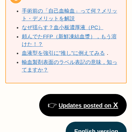
手術前の「自己血輸血」って何？メリッ
ト・デメリットを解説
なぜ揺らす？血小板濃厚液（PC）
頼んでたFFP（新鮮凍結血漿），もう溶
けた！？
血液型を強引に”推し”に例えてみる
．
輸血製剤表面のラベル表記の意味，知っ
てますか？
👉
X
Updates posted on
English version