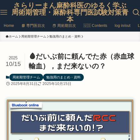
さらりーまん麻酔科医のゆるく学ぶ
周術期管理・麻酔科専門医試験対策青
本
Home
📘 専門医目次
📕 周術期目次
🇺🇸 Contents
log in/out
L
ホーム
周術期管理チーム
勉強用のまとめ・資料
🩸だいぶ前に頼んでた赤（赤血球
2025
10/15
輸血），まだ来ないの？
周術期管理チーム
勉強用のまとめ・資料
2025年8月31日
2025年10月15日