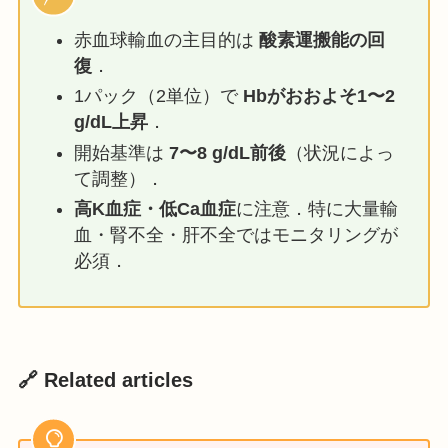
赤血球輸血の主目的は
酸素運搬能の回
復
．
1パック（2単位）で
Hbがおおよそ1〜2
g/dL上昇
．
開始基準は
7〜8 g/dL前後
（状況によっ
て調整）．
高K血症・低Ca血症
に注意．特に大量輸
血・腎不全・肝不全ではモニタリングが
必須．
🔗 Related articles