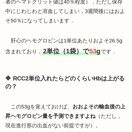
者のヘマトクリット値は40％程度）．ただし保存
中にじわじわと溶血してしまい，3週間後にはおよ
そ50％になってしまいます．
肝心のヘモグロビンは1単位あたりおよそ26.5g
2単位（1袋）で
53
g
含まれており，
です．
🔷 RCC2単位入れたらどのくらいHbは上がる
の？
この53gを覚えておけば、
おおよその輸血後の上
昇ヘモグロビン量を予測できますよね
（ただし，
現在進行形の出血がない前提ですが）。