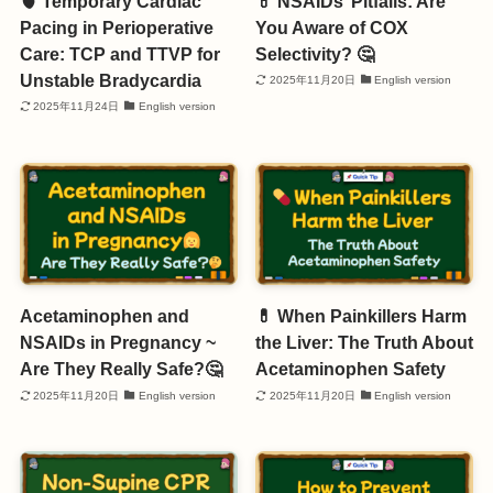
🫀 Temporary Cardiac
💊 NSAIDs’ Pitfalls: Are
Pacing in Perioperative
You Aware of COX
Care: TCP and TTVP for
Selectivity? 🤔
Unstable Bradycardia
2025年11月20日
English version
2025年11月24日
English version
Acetaminophen and
💊 When Painkillers Harm
NSAIDs in Pregnancy ~
the Liver: The Truth About
Are They Really Safe?🤔
Acetaminophen Safety
2025年11月20日
English version
2025年11月20日
English version