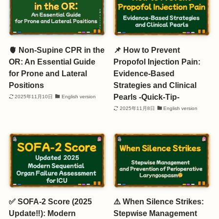
🫀 Non-Supine CPR in the
📌 How to Prevent
OR: An Essential Guide
Propofol Injection Pain:
for Prone and Lateral
Evidence-Based
Positions
Strategies and Clinical
Pearls -Quick-Tip-
2025年11月10日
English version
2025年11月8日
English version
✅ SOFA-2 Score (2025
⚠️ When Silence Strikes:
Update‼️): Modern
Stepwise Management