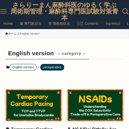
さらりーまん麻酔科医のゆるく学ぶ
周術期管理・麻酔科専門医試験対策青
本
Home
📘 専門医目次
📕 周術期目次
🇺🇸 Contents
log in/out
L
ホーム
English version
English version
– category –
English version
perioperative