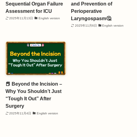
Sequential Organ Failure
and Prevention of
Assessment for ICU
Perioperative
Laryngospasm🤔
2025年11月13日
English version
2025年11月6日
English version
📕 Beyond the Incision –
Why You Shouldn’t Just
“Tough It Out” After
Surgery
2025年11月4日
English version