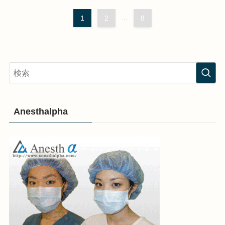
1
2
...
8
Anesthalpha