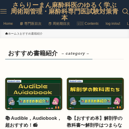
さらりーまん麻酔科医のゆるく学ぶ
周術期管理・麻酔科専門医試験対策青
本
Home
📘 専門医目次
📕 周術期目次
🇺🇸 Contents
log in/out
L
ホーム
おすすめ書籍紹介
おすすめ書籍紹介
– category –
📚 Audible，Audiobook，
📚【おすすめ本】解剖学の
超おすすめ！📻
教科書〜解剖学はつまらな