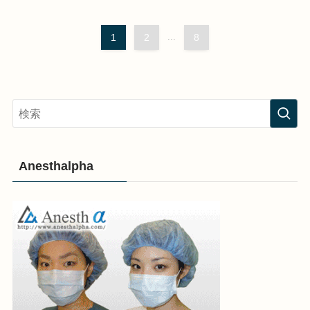
1
2
...
8
Anesthalpha