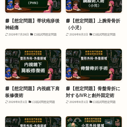
📘【想定問題】帯状疱疹後
📘【想定問題】上腕骨骨折
神経痛
（小児）
2026年7月28日
口頭試問想定問題
2026年8月2日
口頭試問想定問題
📘【想定問題】内視鏡下肩
📘【想定問題】骨盤骨折に
板修復術
対するIVRと創外固定術
2026年8月1日
口頭試問想定問題
2026年8月1日
口頭試問想定問題