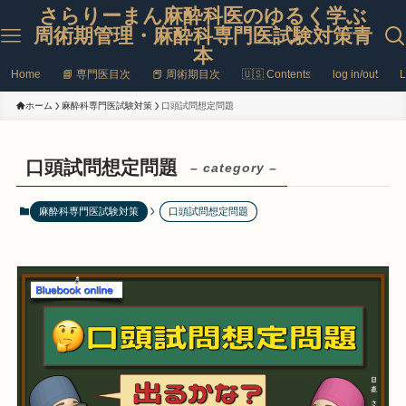
さらりーまん麻酔科医のゆるく学ぶ
周術期管理・麻酔科専門医試験対策青
本
Home
📘 専門医目次
📕 周術期目次
🇺🇸 Contents
log in/out
L
ホーム
麻酔科専門医試験対策
口頭試問想定問題
口頭試問想定問題
– category –
麻酔科専門医試験対策
口頭試問想定問題