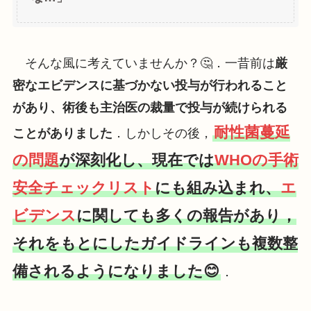
そんな風に考えていませんか？🤔．一昔前は
厳
密なエビデンスに基づかない投与が行われること
があり、術後も主治医の裁量で投与が続けられる
耐性菌蔓延
ことがありました
．しかしその後，
の問題
が深刻化し、現在では
WHOの手術
安全チェックリスト
にも組み込まれ、
エ
ビデンス
に関しても多くの報告があり，
それをもとにしたガイドラインも複数整
備されるようになりました😊
．