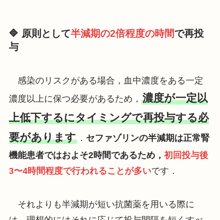
🔷 原則として
半減期の2倍程度の時間
で再投
与
感染のリスクがある場合，血中濃度をある一定
濃度が一定以
濃度以上に保つ必要があるため，
上低下するにタイミングで再投与する必
要があります
．
セファゾリンの半減期は正常腎
機能患者ではおよそ2時間であるため，
初回投与後
3〜4時間程度で行われることが多い
です．
それよりも半減期が短い抗菌薬を用いる際に
は，理想的にはそれに応じて投与間隔を短くすべ