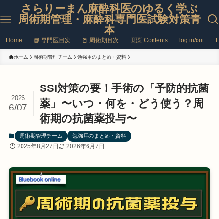
さらりーまん麻酔科医のゆるく学ぶ
周術期管理・麻酔科専門医試験対策青
本
Home
📘 専門医目次
📕 周術期目次
🇺🇸 Contents
log in/out
L
ホーム
周術期管理チーム
勉強用のまとめ・資料
SSI対策の要！手術の「予防的抗菌
2026
薬」〜いつ・何を・どう使う？周
6/07
術期の抗菌薬投与〜
周術期管理チーム
勉強用のまとめ・資料
2025年8月27日
2026年6月7日