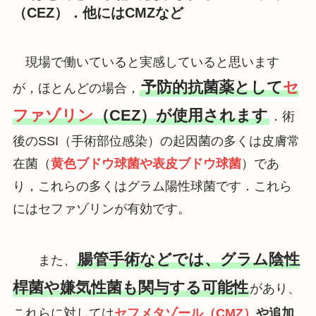
（CEZ）．他にはCMZなど
現場で働いていると実感していると思います
予防的抗菌薬として
セ
が，ほとんどの場合，
ファゾリン
（CEZ）が使用されます
．術
後のSSI（手術部位感染）の起因菌の多くは皮膚常
在菌（
黄色ブドウ球菌や表皮ブドウ球菌
）であ
り，これらの多くはグラム陽性球菌です．これら
にはセファゾリンが有効です。
腸管手術などでは、グラム陰性
また、
桿菌や嫌気性菌も関与する可能性
があり、
これらに対しては
セフメタゾール（CMZ）
や追加