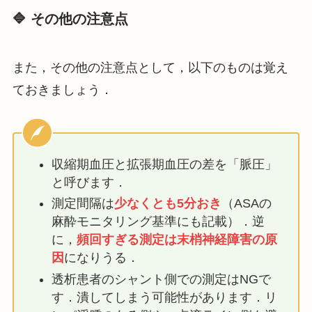
🔷 その他の注意点
また，その他の注意点として，以下のものは覚え
ておきましょう．
収縮期血圧と拡張期血圧の差を「脈圧」
と呼びます．
測定間隔は
少なくとも5分おき
（ASAの
麻酔モニタリング基準にも記載）．逆
に，
頻回すぎる測定は末梢神経障害の原
因
になりうる．
透析患者のシャント側での測定はNGで
す．潰してしまう可能性があります．リ