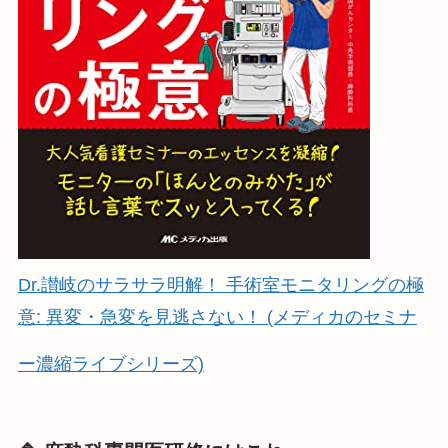
Dr.讃岐のサラサラ明解！ 手術室モニタリングの極
意: 異変・急変を見逃さない！ (メディカのセミナ
ー濃縮ライブシリーズ)