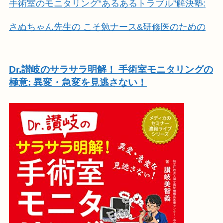
手術室のモニタリング“あるあるトラブル”解決塾:
さぬちゃん先生の こそ勉ナース&研修医のための
Dr.讃岐のサラサラ明解！ 手術室モニタリングの
極意: 異変・急変を見逃さない！