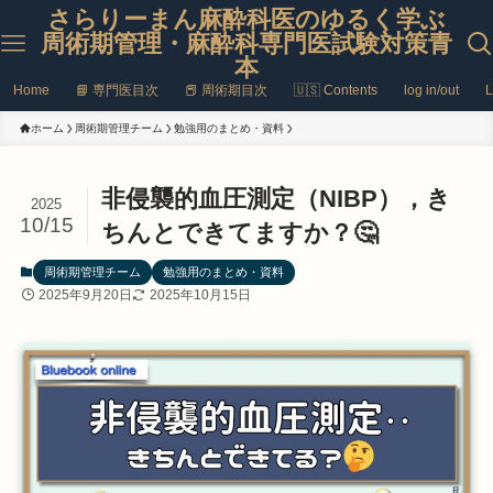
さらりーまん麻酔科医のゆるく学ぶ
周術期管理・麻酔科専門医試験対策青
本
Home
📘 専門医目次
📕 周術期目次
🇺🇸 Contents
log in/out
L
ホーム
周術期管理チーム
勉強用のまとめ・資料
非侵襲的血圧測定（NIBP），き
2025
10/15
ちんとできてますか？🤔
周術期管理チーム
勉強用のまとめ・資料
2025年9月20日
2025年10月15日