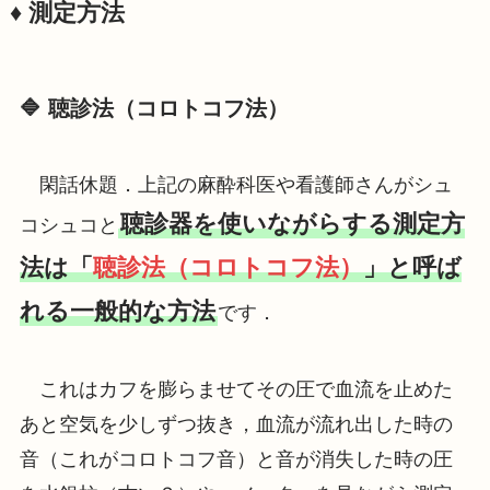
♦️ 測定方法
🔷
聴診法（コロトコフ法）
閑話休題．上記の麻酔科医や看護師さんがシュ
聴診器を使いながらする測定方
コシュコと
法は「
聴診法（コロトコフ法）
」と呼ば
れる一般的な方法
です．
これはカフを膨らませてその圧で血流を止めた
あと空気を少しずつ抜き，血流が流れ出した時の
音（これがコロトコフ音）と音が消失した時の圧