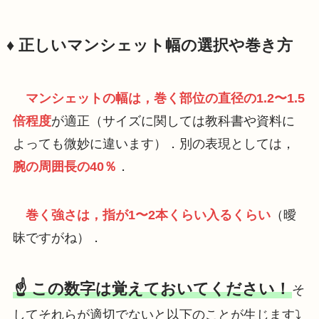
♦️
正しいマンシェット幅の選択や巻き方
マンシェットの幅は，
巻く部位の直径の1.2〜1.5
倍程度
が適正（サイズに関しては教科書や資料に
よっても微妙に違います）．別の表現としては，
腕の周囲長の40％
．
巻く強さは，指が1〜2本くらい入るくらい
（曖
昧ですがね）．
☝️ この数字は覚えておいてください！
そ
してそれらが適切でないと以下のことが生じます⤵️