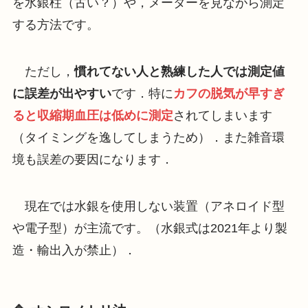
を水銀柱（古い？）や，メーターを見ながら測定
する方法です。
ただし，
慣れてない人と熟練した人では測定値
に誤差が出やすい
です．特に
カフの脱気が早すぎ
ると収縮期血圧は低めに測定
されてしまいます
（タイミングを逸してしまうため）．また雑音環
境も誤差の要因になります．
現在では水銀を使用しない装置（アネロイド型
や電子型）が主流です。（水銀式は2021年より製
造・輸出入が禁止）．