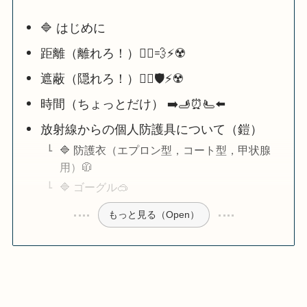
🔷 はじめに
距離（離れろ！）🏃‍♀️💨⚡️☢️
遮蔽（隠れろ！）🙍‍♂️🛡️⚡️☢️
時間（ちょっとだけ） ➡️🫸⏰🫷⬅️
放射線からの個人防護具について（鎧）
🔷 防護衣（エプロン型，コート型，甲状腺
用）🧥
🔷 ゴーグル🥽
もっと見る（Open）