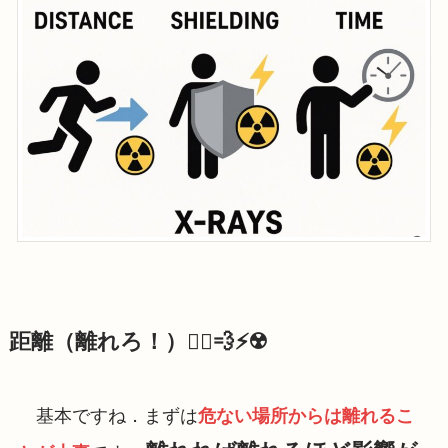
距離（離れろ！）
🏃‍♀️💨⚡️☢️
基本ですね．まずは
危ない場所からは離れるこ