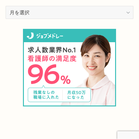
ア
ー
カ
イ
ブ