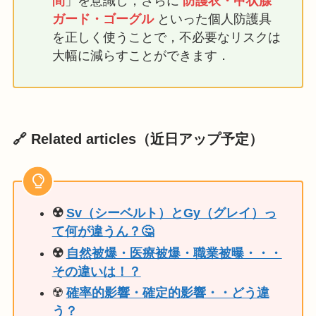
間
」を意識し，さらに
防護衣・甲状腺
ガード・ゴーグル
といった個人防護具
を正しく使うことで，不必要なリスクは
大幅に減らすことができます．
🔗 Related articles
（近日アップ予定）
☢️
Sv（シーベルト）とGy（グレイ）っ
て何が違うん？🤔
☢️
自然被爆・医療被爆・職業被曝・・・
その違いは！？
☢️
確率的影響・確定的影響・・どう違
う？