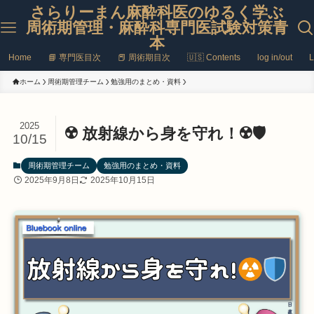
さらりーまん麻酔科医のゆるく学ぶ
周術期管理・麻酔科専門医試験対策青
本
Home
📘 専門医目次
📕 周術期目次
🇺🇸 Contents
log in/out
L
ホーム
周術期管理チーム
勉強用のまとめ・資料
2025
☢️ 放射線から身を守れ！☢️🛡️
10/15
周術期管理チーム
勉強用のまとめ・資料
2025年9月8日
2025年10月15日