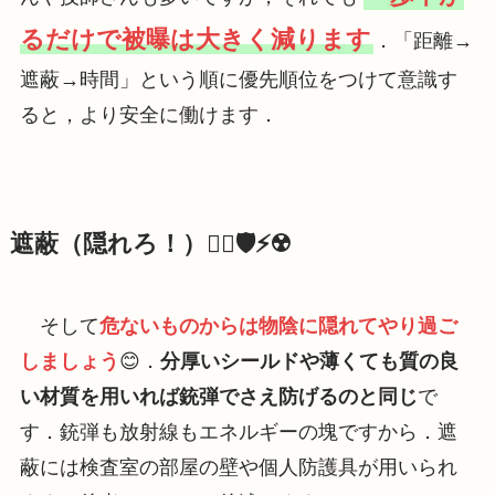
るだけで被曝は大きく減ります
．「距離→
遮蔽→時間」という順に優先順位をつけて意識す
ると，より安全に働けます．
遮蔽（隠れろ！）🙍‍♂️🛡️⚡️☢️
そして
危ないものからは物陰に隠れてやり過ご
しましょう
😊．
分厚いシールドや薄くても質の良
い材質を用いれば銃弾でさえ防げるのと同じ
で
す．銃弾も放射線もエネルギーの塊ですから．遮
蔽には検査室の部屋の壁や個人防護具が用いられ