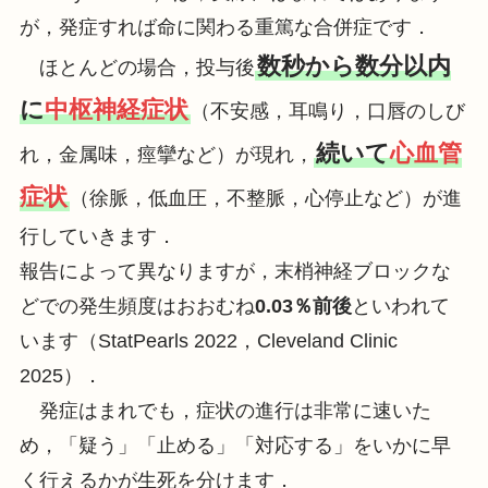
が，発症すれば命に関わる重篤な合併症です．
数秒から数分以内
ほとんどの場合，投与後
に
中枢神経症状
（不安感，耳鳴り，口唇のしび
続いて
心血管
れ，金属味，痙攣など）が現れ，
症状
（徐脈，低血圧，不整脈，心停止など）が進
行していきます．
報告によって異なりますが，末梢神経ブロックな
どでの発生頻度はおおむね
0.03％前後
といわれて
います（StatPearls 2022，Cleveland Clinic
2025）．
発症はまれでも，症状の進行は非常に速いた
め，「疑う」「止める」「対応する」をいかに早
く行えるかが生死を分けます．