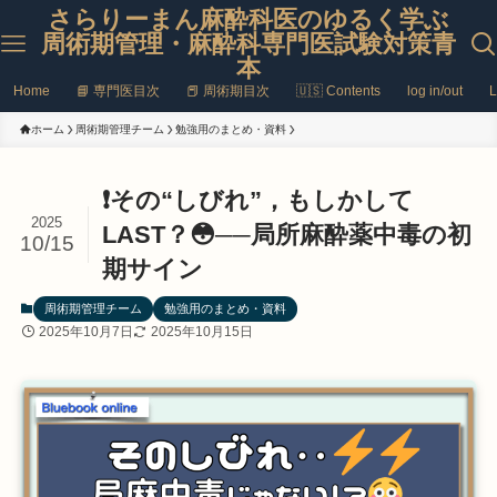
さらりーまん麻酔科医のゆるく学ぶ
周術期管理・麻酔科専門医試験対策青
本
Home
📘 専門医目次
📕 周術期目次
🇺🇸 Contents
log in/out
L
ホーム
周術期管理チーム
勉強用のまとめ・資料
❗その“しびれ”，もしかして
2025
LAST？😳──局所麻酔薬中毒の初
10/15
期サイン
周術期管理チーム
勉強用のまとめ・資料
2025年10月7日
2025年10月15日