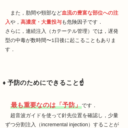
また，肋間や頸部など
血流の豊富な部位への注
入
や，
高濃度・大量投与
も危険因子です．
さらに，連続注入（カテーテル管理）では，遅発
型の中毒が数時間〜1日後に起こることもありま
す．
♦️ 予防のためにできること☝️
最も重要なのは「予防」
です．
超音波ガイドを使って針先位置を確認し，少量
ずつ分割注入（incremental injection）することが