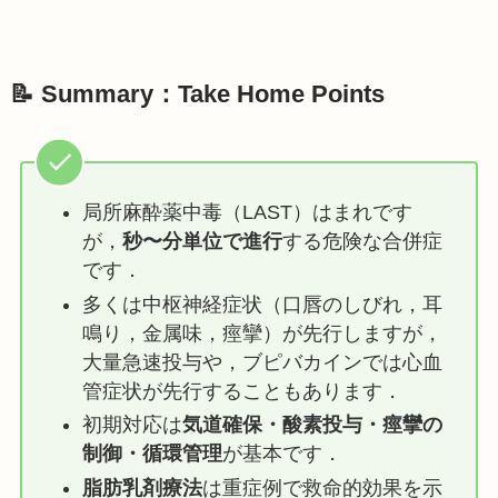
📝 Summary：Take Home Points
局所麻酔薬中毒（LAST）はまれです
が，
秒〜分単位で進行
する危険な合併症
です．
多くは中枢神経症状（口唇のしびれ，耳
鳴り，金属味，痙攣）が先行しますが，
大量急速投与や，ブピバカインでは心血
管症状が先行することもあります．
初期対応は
気道確保・酸素投与・痙攣の
制御・循環管理
が基本です．
脂肪乳剤療法
は重症例で救命的効果を示