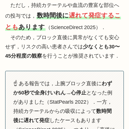
ただし，持続カテーテルや血流の豊富な部位へ
数時間後に
遅れて発症するこ
の投与では，
とも
あります
（ScienceDirect 2025）．
そのため，ブロック直後に異常がなくても安心
せず，リスクの高い患者さんでは
少なくとも30〜
45分程度の観察
を行うことが推奨されています．
☝️ ある報告では，上腕ブロック直後に
わず
か50秒で全身けいれん→心停止
となった例
がありました（StatPearls 2022）．一方，
持続カテーテルからの吸収によって
数時間
後に遅れて発症
したケースもあります