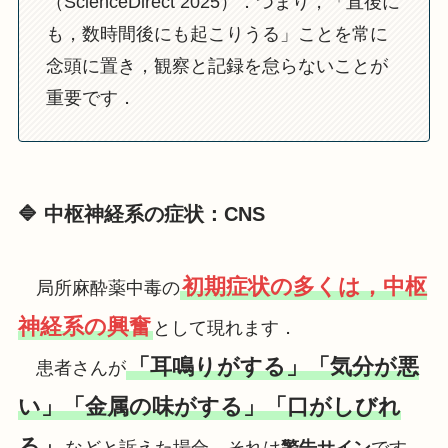
（ScienceDirect 2025）．つまり，「直後に
も，数時間後にも起こりうる」ことを常に
念頭に置き，観察と記録を怠らないことが
重要です．
🔷 中枢神経系の症状：CNS
初期症状の多くは，中枢
局所麻酔薬中毒の
神経系の興奮
として現れます．
「耳鳴りがする」「気分が悪
患者さんが
い」「金属の味がする」「口がしびれ
る」