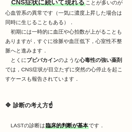
CNS症状に続いて現れる
ことが多いのが
心血管系の異常です（一気に濃度上昇した場合は
同時に生じることもある）．
初期には一時的に血圧や心拍数が上がることも
ありますが，すぐに徐脈や血圧低下，心室性不整
脈へと進みます．
とくに
ブピバカイン
のような
心毒性の強い薬剤
では，CNS症状が目立たずに突然の心停止を起こ
すケースも報告されています．
🔷 診断の考え方☝️
LASTの診断は
臨床的判断が基本
です．