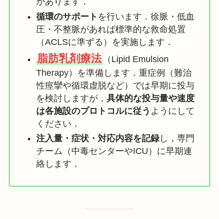
があります．
循環のサポート
を行います．徐脈・低血
圧・不整脈があれば標準的な救命処置
（ACLSに準ずる）を実施します．
脂肪乳剤療法
（Lipid Emulsion
Therapy）を準備します．重症例（難治
性痙攣や循環虚脱など）では早期に投与
を検討しますが，
具体的な投与量や速度
は各施設のプロトコルに従う
ようにして
ください．
注入量・症状・対応内容を記録
し，専門
チーム（中毒センターやICU）に早期連
絡します．