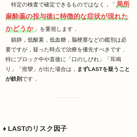
局所
特定の検査で確定できるものではなく，「
麻酔薬の投与後に特徴的な症状が現れた
かどうか
」を重視します．
鎮静，低酸素，低血糖，脳梗塞などの鑑別は必
要ですが，疑った時点で治療を優先すべきです．
特にブロック中や直後に「口のしびれ」「耳鳴
り」「痙攣」が出た場合は，
まずLASTを疑うこと
が鉄則
です．
♦️ LASTのリスク因子