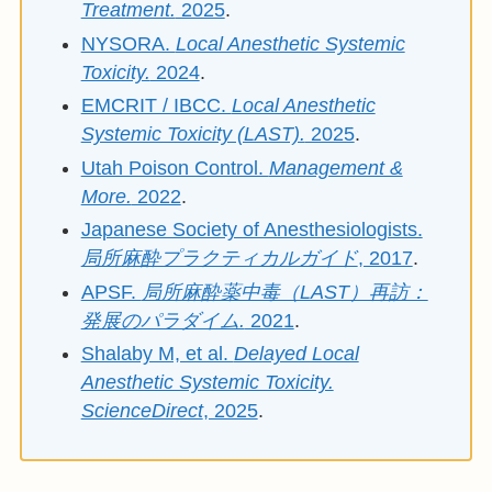
Treatment.
2025
.
NYSORA.
Local Anesthetic Systemic
Toxicity.
2024
.
EMCRIT / IBCC.
Local Anesthetic
Systemic Toxicity (LAST).
2025
.
Utah Poison Control.
Management &
More.
2022
.
Japanese Society of Anesthesiologists.
局所麻酔プラクティカルガイド
, 2017
.
APSF.
局所麻酔薬中毒（LAST）再訪：
発展のパラダイム.
2021
.
Shalaby M, et al.
Delayed Local
Anesthetic Systemic Toxicity.
ScienceDirect
, 2025
.