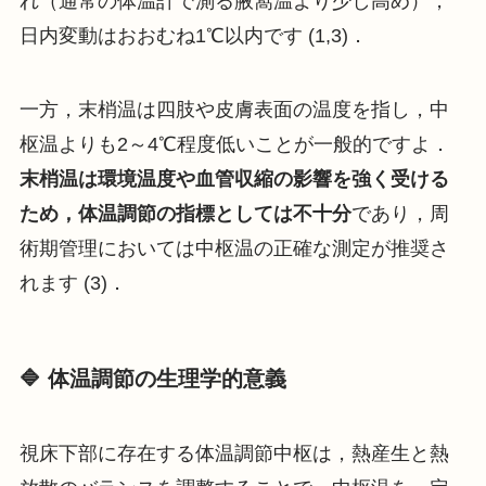
れ（通常の体温計で測る腋窩温より少し高め），
日内変動はおおむね1℃以内です (1,3)．
一方，末梢温は四肢や皮膚表面の温度を指し，中
枢温よりも2～4℃程度低いことが一般的ですよ．
末梢温は環境温度や血管収縮の影響を強く受ける
ため，体温調節の指標としては不十分
であり，周
術期管理においては中枢温の正確な測定が推奨さ
れます (3)．
🔷 体温調節の生理学的意義
視床下部に存在する体温調節中枢は，熱産生と熱