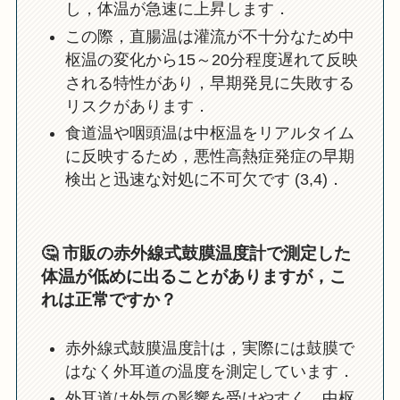
し，体温が急速に上昇します．
この際，直腸温は灌流が不十分なため中
枢温の変化から15～20分程度遅れて反映
される特性があり，早期発見に失敗する
リスクがあります．
食道温や咽頭温は中枢温をリアルタイム
に反映するため，悪性高熱症発症の早期
検出と迅速な対処に不可欠です (3,4)．
🤔
市販の赤外線式鼓膜温度計で測定した
体温が低めに出ることがありますが，こ
れは正常ですか？
赤外線式鼓膜温度計は，実際には鼓膜で
はなく外耳道の温度を測定しています．
外耳道は外気の影響を受けやすく，中枢