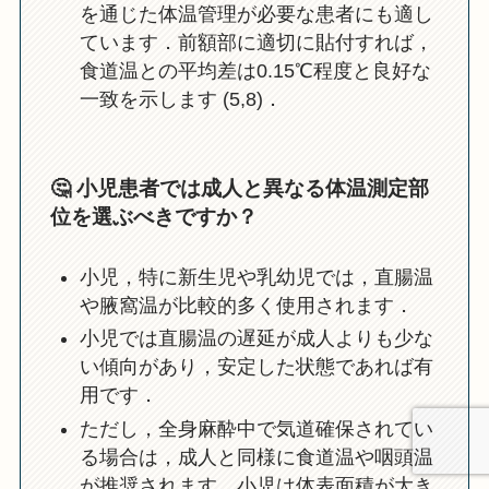
を通じた体温管理が必要な患者にも適し
ています．前額部に適切に貼付すれば，
食道温との平均差は0.15℃程度と良好な
一致を示します (5,8)．
🤔
小児患者では成人と異なる体温測定部
位を選ぶべきですか？
小児，特に新生児や乳幼児では，直腸温
や腋窩温が比較的多く使用されます．
小児では直腸温の遅延が成人よりも少な
い傾向があり，安定した状態であれば有
用です．
ただし，全身麻酔中で気道確保されてい
る場合は，成人と同様に食道温や咽頭温
が推奨されます．小児は体表面積が大き