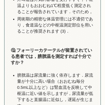
温よりもおおむね1℃程度低く測定され
ることが報告されています．そのため，
周術期の精密な体温管理には不適切であ
り，食道温などの中枢温測定部位を用い
ることが推奨されます (3)．
🤔
フォーリーカテーテルが留置されてい
る患者では，膀胱温を測定すれば十分で
すか？
膀胱温は尿流量に強く依存します．尿流
量が十分に高い場合（おおむね毎分
0.5mL以上など）は腎血流を反映して中
枢温に近い値を示しますが，尿流量が低
下すると直腸温に近似し，遅延が生じま