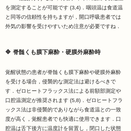
を測定することが可能です (3,4)．咽頭温は食道温
と同等の信頼性を持ちますが，開口呼吸患者では
外気の影響を受けやすいため注意が必要ですね．
🔷 脊髄くも膜下麻酔・硬膜外麻酔時
覚醒状態の患者が脊髄くも膜下麻酔や硬膜外麻酔
を受ける場合，侵襲的な測定法は避けるべきで
す．ゼロヒートフラックス法による前額部測定や
口腔温測定が推奨されます (5,8)．ゼロヒートフラ
ックス法は非侵襲的でありながら食道温との一致
度が高く，覚醒患者でも快適に使用できます．口
腔温は舌下後方に温度計を留置し，閉口した状態