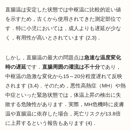
直腸温は安定した状態では中枢温に比較的近い値
を示すため，古くから使用されてきた測定部位で
す．特に小児においては，成人よりも遅延が少な
く，有用性が高いとされています (2,3)．
しかし，直腸温の最大の問題点は
急速な温度変化
時の遅延
です．
直腸周囲の灌流は不十分
であり，
中枢温の急激な変化から15～20分程度遅れて反映
されます (3,4)．そのため，悪性高熱症（MH）や熱
中症といった緊急状態では，体温上昇の検出に失
敗する危険性があります．実際，MH危機時に皮膚
温や直腸温に依存した場合，死亡リスクが13.8倍
に上昇するという報告もあります (4)．