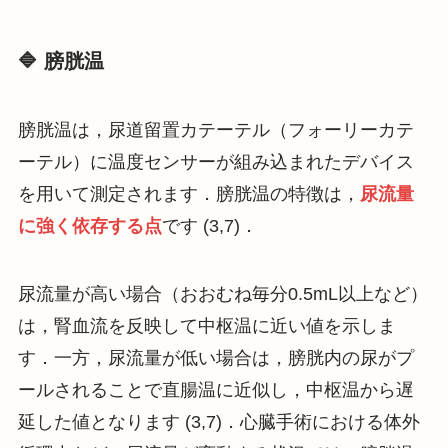
🔷 膀胱温
膀胱温は，尿道留置カテーテル（フォーリーカテ
ーテル）に温度センサーが組み込まれたデバイス
を用いて測定されます．膀胱温の特徴は，
尿流量
に強く依存する点
です (3,7)．
尿流量が高い場合（おおむね毎分0.5mL以上など）
は，腎血流を反映して中枢温に近い値を示しま
す．一方，尿流量が低い場合は，膀胱内の尿がプ
ールされることで直腸温に近似し，中枢温から遅
延した値となります (3,7)．心臓手術における体外