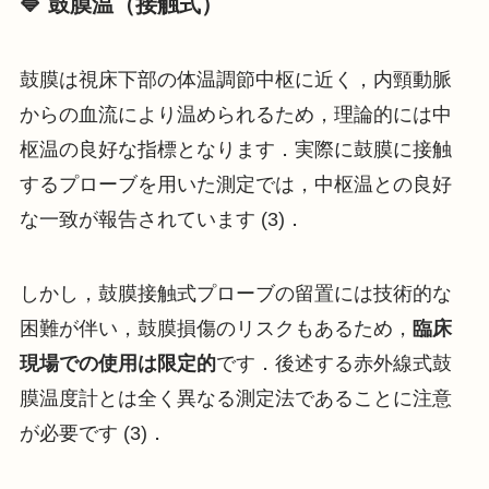
🔷 鼓膜温（接触式）
鼓膜は視床下部の体温調節中枢に近く，内頸動脈
からの血流により温められるため，理論的には中
枢温の良好な指標となります．実際に鼓膜に接触
するプローブを用いた測定では，中枢温との良好
な一致が報告されています (3)．
しかし，鼓膜接触式プローブの留置には技術的な
困難が伴い，鼓膜損傷のリスクもあるため，
臨床
現場での使用は限定的
です．後述する赤外線式鼓
膜温度計とは全く異なる測定法であることに注意
が必要です (3)．