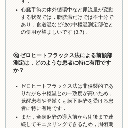
す．
心臓手術の体外循環中など尿流量が変動
する状況では，膀胱温だけでは不十分で
あり，食道温など他の中枢温測定部位と
の併用が望ましいです (3,7)．
🤔
ゼロヒートフラックス法による前額部
測定は，どのような患者に特に有用です
か？
ゼロヒートフラックス法は非侵襲的であ
りながら中枢温との一致度が高いため，
覚醒患者や脊髄くも膜下麻酔を受ける患
者に特に有用です．
また，全身麻酔の導入前から術後まで連
続してモニタリングできるため，周術期