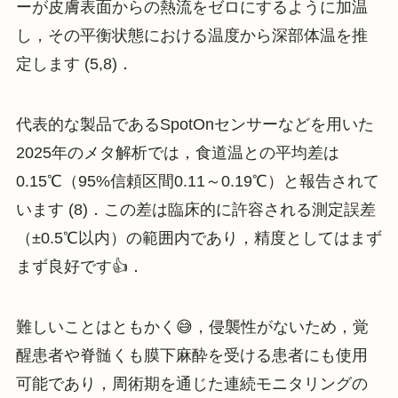
ーが皮膚表面からの熱流をゼロにするように加温
し，その平衡状態における温度から深部体温を推
定します (5,8)．
代表的な製品であるSpotOnセンサーなどを用いた
2025年のメタ解析では，食道温との平均差は
0.15℃（95%信頼区間0.11～0.19℃）と報告されて
います (8)．この差は臨床的に許容される測定誤差
（±0.5℃以内）の範囲内であり，精度としてはまず
まず良好です👍．
難しいことはともかく😅，侵襲性がないため，覚
醒患者や脊髄くも膜下麻酔を受ける患者にも使用
可能であり，周術期を通じた連続モニタリングの