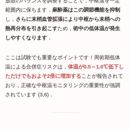
放散のバランスを調整することで，中枢温を一定
範囲内に保ちます．
麻酔薬はこの調節機能を抑制
し，
さらに末梢血管拡張により中枢から末梢への
熱再分布を引き起こす
ため，
術中の低体温が発生
しやすくなります
．
ここは試験でも重要なポイントです！周術期低体
温による合併症リスクは，
体温が0.5～1.0℃低下し
ただけでもおよそ2倍に増加する
ことが報告されて
おり，正確な中枢温モニタリングの重要性が強調
されています (3,6)．