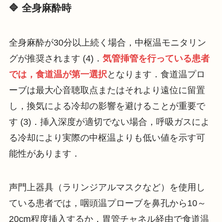
🔷 全身麻酔時
全身麻酔が30分以上続く場合，中枢温モニタリン
グが推奨されます (4)．
気管挿管を行っている患者
では，食道温が第一選択
となります．食道温プロ
ーブは最大心音聴取点またはそれより遠位に留置
し，換気による冷却の影響を避けることが重要で
す (3)．挿入深度が適切でない場合，呼吸ガスによ
る冷却により実際の中枢温よりも低い値を示す可
能性があります．
声門上器具（ラリンジアルマスクなど）を使用し
ている患者では，咽頭温プローブを鼻孔から10～
20cm程度挿入するか，胃管チャネル経由で食道温