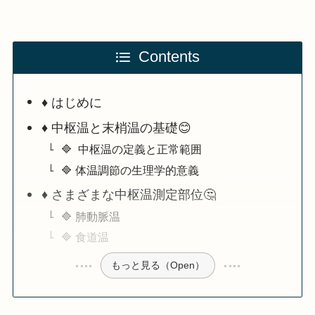
Contents
♦️ はじめに
♦️ 中枢温と末梢温の基礎😊
🔷 中枢温の定義と正常範囲
🔷 体温調節の生理学的意義
♦️ さまざまな中枢温測定部位🤔
🔷 肺動脈温
🔷 食道温
もっと見る（Open）