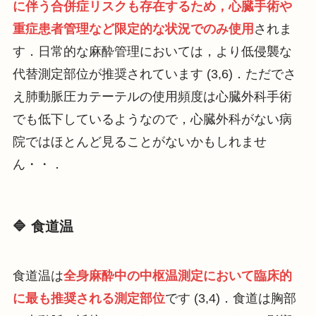
に伴う合併症リスクも存在するため，心臓手術や
重症患者管理など限定的な状況でのみ使用
されま
す．日常的な麻酔管理においては，より低侵襲な
代替測定部位が推奨されています (3,6)．ただでさ
え肺動脈圧カテーテルの使用頻度は心臓外科手術
でも低下しているようなので，心臓外科がない病
院ではほとんど見ることがないかもしれませ
ん・・．
🔷 食道温
食道温は
全身麻酔中の中枢温測定において臨床的
に最も推奨される測定部位
です (3,4)．食道は胸部