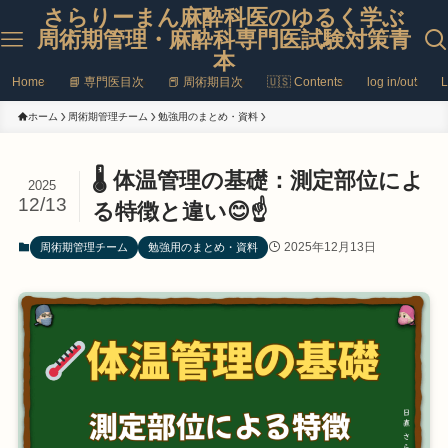
さらりーまん麻酔科医のゆるく学ぶ
周術期管理・麻酔科専門医試験対策青
本
Home
📘 専門医目次
📕 周術期目次
🇺🇸 Contents
log in/out
L
ホーム
周術期管理チーム
勉強用のまとめ・資料
🌡️ 体温管理の基礎：測定部位によ
2025
12/13
る特徴と違い😊☝️
2025年12月13日
周術期管理チーム
勉強用のまとめ・資料