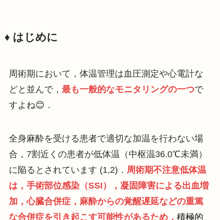
♦️ はじめに
周術期において，体温管理は血圧測定や心電計な
どと並んで，
最も一般的なモニタリングの一つ
で
すよね😊．
全身麻酔を受ける患者で適切な加温を行わない場
合，7割近くの患者が低体温（中枢温36.0℃未満）
に陥るとされています (1,2)．
周術期不注意低体温
は，手術部位感染（SSI），凝固障害による出血増
加，心臓合併症，麻酔からの覚醒遅延などの重篤
な合併症を引き起こす可能性があるため，
積極的