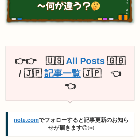
👉👉 🇺🇸
All Posts
🇬🇧
/ 🇯🇵
記事一覧
🇯🇵 👈
👈
note.com
でフォローすると記事更新のお知ら
せが届きます
😊✉️