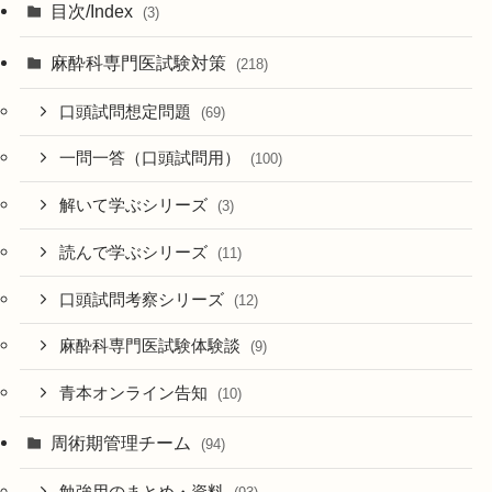
目次/Index
(3)
麻酔科専門医試験対策
(218)
口頭試問想定問題
(69)
一問一答（口頭試問用）
(100)
解いて学ぶシリーズ
(3)
読んで学ぶシリーズ
(11)
口頭試問考察シリーズ
(12)
麻酔科専門医試験体験談
(9)
青本オンライン告知
(10)
周術期管理チーム
(94)