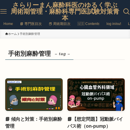
さらりーまん麻酔科医のゆるく学ぶ
周術期管理・麻酔科専門医試験対策青
本
Home
📘 専門医目次
📕 周術期目次
🇺🇸 Contents
log in/out
L
ホーム
手術別麻酔管理
手術別麻酔管理
– tag –
📘 傾向と対策：手術別麻酔
📘【想定問題】冠動脈バイ
管理
パス術（on-pump）