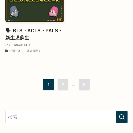
🗣️ BLS・ACLS・PALS・
新生児蘇生
2026年4月14日
一問一答（口頭試問用）
1
2
...
5