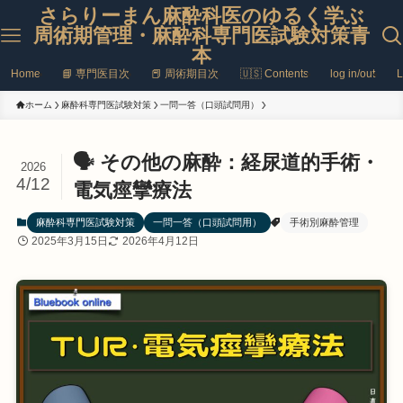
さらりーまん麻酔科医のゆるく学ぶ
周術期管理・麻酔科専門医試験対策青
本
Home
📘 専門医目次
📕 周術期目次
🇺🇸 Contents
log in/out
L
ホーム
麻酔科専門医試験対策
一問一答（口頭試問用）
🗣️ その他の麻酔：経尿道的手術・
2026
4/12
電気痙攣療法
麻酔科専門医試験対策
一問一答（口頭試問用）
手術別麻酔管理
2025年3月15日
2026年4月12日