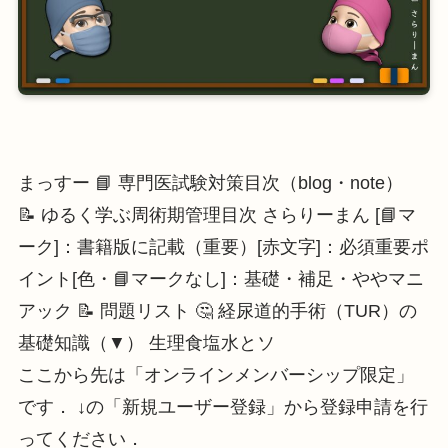
まっすー 📘 専門医試験対策目次（blog・note）
📝 ゆるく学ぶ周術期管理目次 さらりーまん [📘マ
ーク]：書籍版に記載（重要）[赤文字]：必須重要ポ
イント[色・📘マークなし]：基礎・補足・ややマニ
アック 📝 問題リスト 🤔 経尿道的手術（TUR）の
基礎知識（▼） 生理食塩水とソ
ここから先は「オンラインメンバーシップ限定」
です． ↓の「新規ユーザー登録」から登録申請を行
ってください．