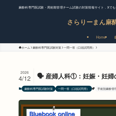
麻酔科専門医試験・周術期管理チーム試験の対策情報サイト．Xでも
さらりーまん麻
Home
ホーム
麻酔科専門医試験対策
一問一答（口頭試問用）
2026
🗣️ 産婦人科①：妊娠・妊
4/12
麻酔科専門医試験対策
一問一答（口頭試問用）
手術別麻酔管