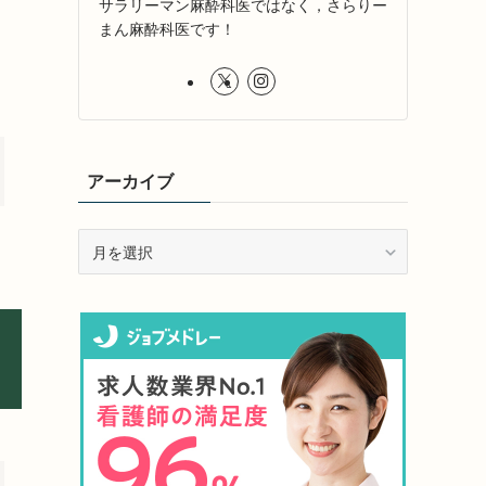
サラリーマン麻酔科医ではなく，さらりー
まん麻酔科医です！
アーカイブ
ア
ー
カ
イ
ブ