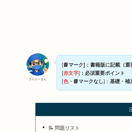
[
📘マーク]：書籍版に記載（重
[
]
赤文字
：必須重要ポイント
さらりーまん
[
]：
色
・📘マークなし
基礎・補
📝 問題リスト