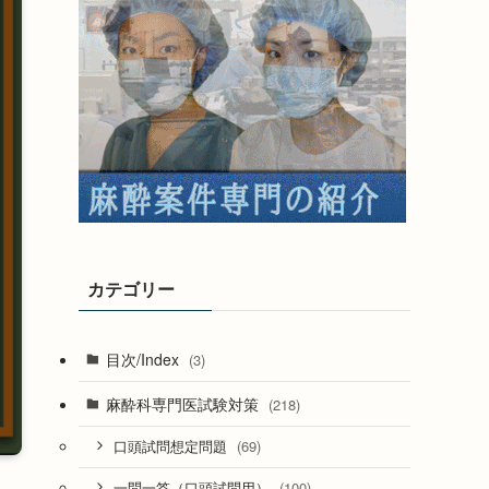
カテゴリー
目次/Index
(3)
麻酔科専門医試験対策
(218)
(69)
口頭試問想定問題
(100)
一問一答（口頭試問用）