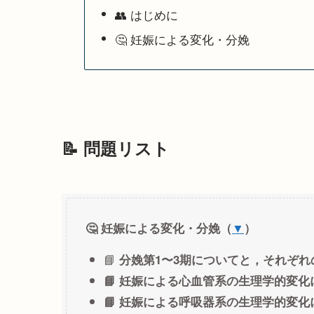
👥 はじめに
🤔 妊娠による変化・分娩
📝 問題リスト
🤔 妊娠による変化・分娩（
▼
）
📘
分娩第1〜3期についてと，それぞ
📘 妊娠による心血管系の生理学的変
📘 妊娠による呼吸器系の生理学的変