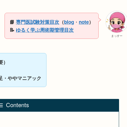
・
📘
専門医試験対策目次
（
blog
note
）
📝
ゆるく学ぶ周術期管理目次
まっすー
要）
足・ややマニアック
Contents