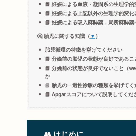
📘 妊娠による血液・凝固系の生理学
📘 妊娠による上記以外の生理学的変
📘 妊娠による吸入麻酔薬，局所麻酔
🤔 胎児に関する知識（
▼
）
胎児循環の特徴を挙げてください
📘 分娩前の胎児の状態が良好であること
📘 分娩前の状態が良好でないこと（we
か
📘
胎児の一過性徐脈の種類を挙げてく
📘 Apgarスコアについて説明してくだ
👥 はじめに