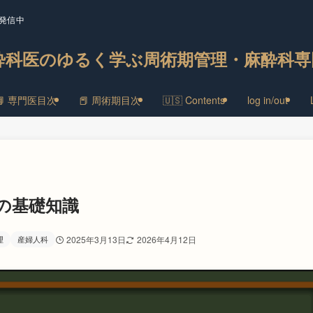
発信中
酔科医のゆるく学ぶ周術期管理・麻酔科専
📘 専門医目次
📕 周術期目次
🇺🇸 Contents
log in/out
婦の基礎知識
理
産婦人科
2025年3月13日
2026年4月12日