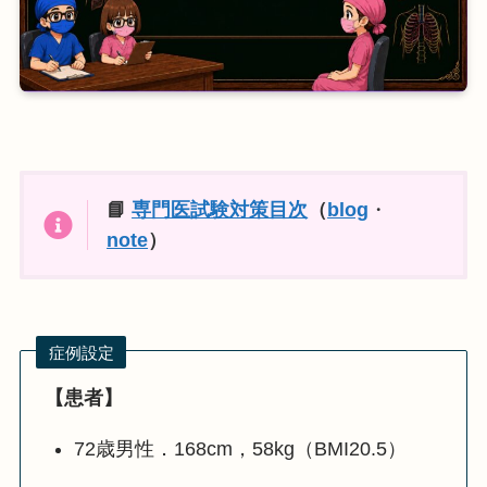
📘
専門医試験対策目次
（
blog
・
note
）
症例設定
【患者】
72歳男性．168cm，58kg（BMI20.5）