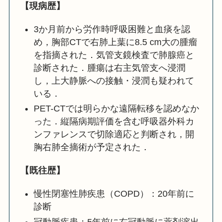
【現病歴】
3か月前から労作時呼吸困難と血痰を認
め，胸部CTで右肺上葉に8.5 cm大の腫瘤
を指摘された．気管支鏡検査で肺腺癌と
診断された．腫瘍は右主気管支へ浸潤
し，上大静脈への接触・浸潤も疑われて
いる．
PET-CTでは明らかな遠隔転移を認めなか
った．縦隔病期評価を含む呼吸器外科カ
ンファレンスで切除適応と判断され，開
胸右肺全摘術が予定された．
【既往歴】
慢性閉塞性肺疾患（COPD）：20年前に
診断
冠動脈疾患：5年前に右冠動脈に薬剤溶出