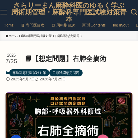
さらりーまん麻酔科医のゆるく学ぶ
周術期管理・麻酔科専門医試験対策青
本
Home
📘 専門医目次
📕 周術期目次
🇺🇸 Contents
log in/out
L
ホーム
麻酔科専門医試験対策
口頭試問想定問題
2026
📘【想定問題】右肺全摘術
7/25
麻酔科専門医試験対策
口頭試問想定問題
2025年5月7日
2026年7月25日