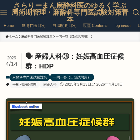
さらりーまん麻酔科医のゆるく学ぶ
周術期管理・麻酔科専門医試験対策青
本
Home
📘 専門医目次
📕 周術期目次
🇺🇸 Contents
log in/out
L
ホーム
麻酔科専門医試験対策
一問一答（口頭試問用）
🗣️ 産婦人科③：妊娠高血圧症候
2026
4/14
群：HDP
麻酔科専門医試験対策
一問一答（口頭試問用）
2025年3月13日
2026年4月14日
手術別麻酔管理
産婦人科