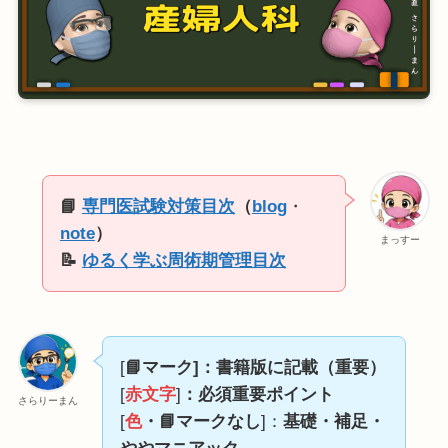
📘
専門医試験対策目次
（
blog
・
note
）
まっすー
📝
ゆるく学ぶ周術期管理目次
[
📘マーク]：書籍版に記載（重要）
[
赤文字
]
：必須重要ポイント
さらりーまん
[
色
・📘マークなし
]：
基礎・補足・