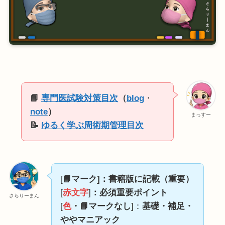
📘
専門医試験対策目次
（
blog
・
note
）
まっすー
📝
ゆるく学ぶ周術期管理目次
[
📘マーク]：書籍版に記載（重要）
[
赤文字
]
：必須重要ポイント
さらりーまん
[
色
・📘マークなし
]：
基礎・補足・
ややマニアック