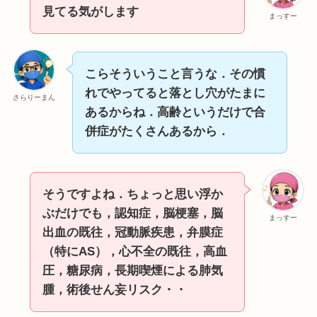
見てる気がします
まっすー
こらそういうこと言うな．その慣
れでやってると落とし穴がたまに
さらりーまん
あるからね．高齢というだけで合
併症がたくさんあるから．
そうですよね．ちょっと思い浮か
ぶだけでも，認知症，脳梗塞，脳
まっすー
出血の既往，冠動脈疾患，弁膜症
（特にAS），心不全の既往，高血
圧，糖尿病，長期喫煙による肺気
腫，術後せん妄リスク・・