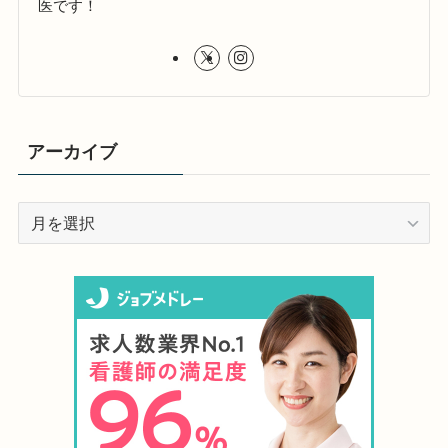
医です！
アーカイブ
ア
ー
カ
イ
ブ