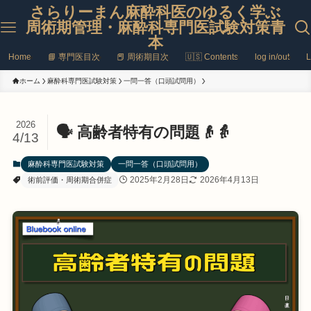
さらりーまん麻酔科医のゆるく学ぶ
周術期管理・麻酔科専門医試験対策青
本
Home
📘 専門医目次
📕 周術期目次
🇺🇸 Contents
log in/out
L
ホーム
麻酔科専門医試験対策
一問一答（口頭試問用）
2026
🗣️ 高齢者特有の問題👴👵
4/13
麻酔科専門医試験対策
一問一答（口頭試問用）
2025年2月28日
2026年4月13日
術前評価・周術期合併症