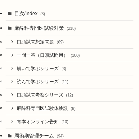
目次/Index
(3)
麻酔科専門医試験対策
(218)
口頭試問想定問題
(69)
一問一答（口頭試問用）
(100)
解いて学ぶシリーズ
(3)
読んで学ぶシリーズ
(11)
口頭試問考察シリーズ
(12)
麻酔科専門医試験体験談
(9)
青本オンライン告知
(10)
周術期管理チーム
(94)