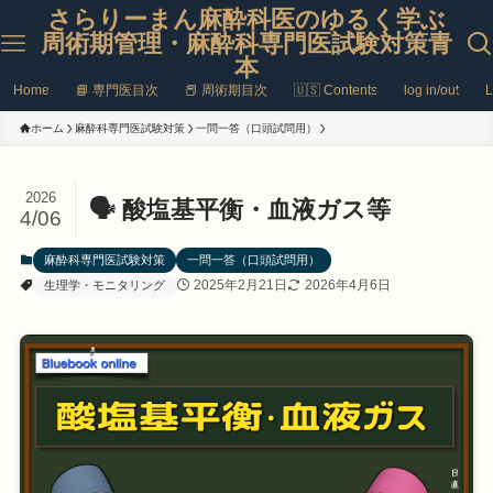
さらりーまん麻酔科医のゆるく学ぶ
周術期管理・麻酔科専門医試験対策青
本
Home
📘 専門医目次
📕 周術期目次
🇺🇸 Contents
log in/out
L
ホーム
麻酔科専門医試験対策
一問一答（口頭試問用）
2026
🗣️ 酸塩基平衡・血液ガス等
4/06
麻酔科専門医試験対策
一問一答（口頭試問用）
2025年2月21日
2026年4月6日
生理学・モニタリング