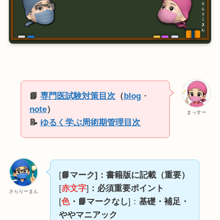
📘
専門医試験対策目次
（
blog
・
note
）
まっすー
📝
ゆるく学ぶ周術期管理目次
[
📘マーク]：書籍版に記載（重要）
[
赤文字
]
：必須重要ポイント
さらりーまん
[
色
・📘マークなし
]：
基礎・補足・
ややマニアック