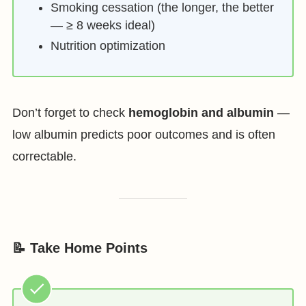
Smoking cessation (the longer, the better
— ≥ 8 weeks ideal)
Nutrition optimization
Don’t forget to check
hemoglobin and albumin
—
low albumin predicts poor outcomes and is often
correctable.
📝 Take Home Points