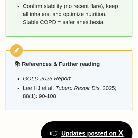
Confirm stability (no recent flare), keep
all inhalers, and optimize nutrition.
Stable COPD = safer anesthesia.
📚 References & Further reading
GOLD 2025 Report
Lee HJ et al.
Tuberc Respir Dis.
2025;
88(1): 90-108
👉
X
Updates posted on