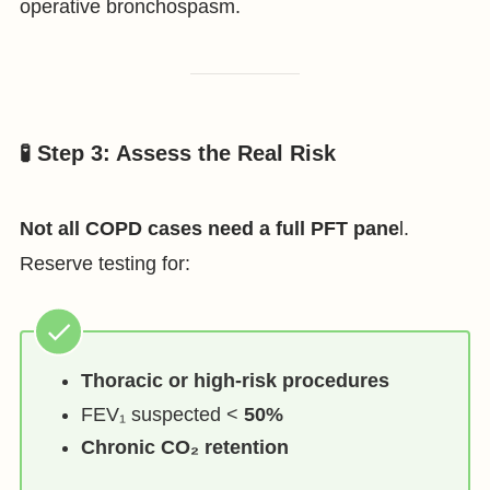
operative bronchospasm.
🧪 Step 3: Assess the Real Risk
Not all COPD cases need a full PFT pane
l.
Reserve testing for:
Thoracic or high-risk procedures
FEV₁ suspected <
50%
Chronic CO₂ retention