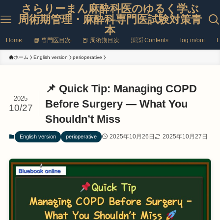
さらりーまん麻酔科医のゆるく学ぶ
周術期管理・麻酔科専門医試験対策青
本
Home
📘 専門医目次
📕 周術期目次
🇺🇸 Contents
log in/out
L
ホーム
English version
perioperative
📌 Quick Tip: Managing COPD
2025
Before Surgery — What You
10/27
Shouldn’t Miss
2025年10月26日
2025年10月27日
English version
perioperative