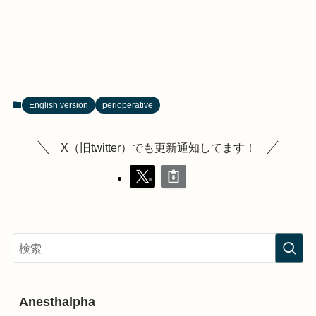
English version
perioperative
X（旧twitter）でも更新通知してます！
Anesthalpha