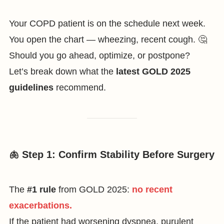
Your COPD patient is on the schedule next week.
You open the chart — wheezing, recent cough. 🤔
Should you go ahead, optimize, or postpone?
Let’s break down what the
latest GOLD 2025
guidelines
recommend.
🫁 Step 1: Confirm Stability Before Surgery
The
#1 rule
from GOLD 2025:
no recent
exacerbations.
If the patient had worsening dyspnea, purulent