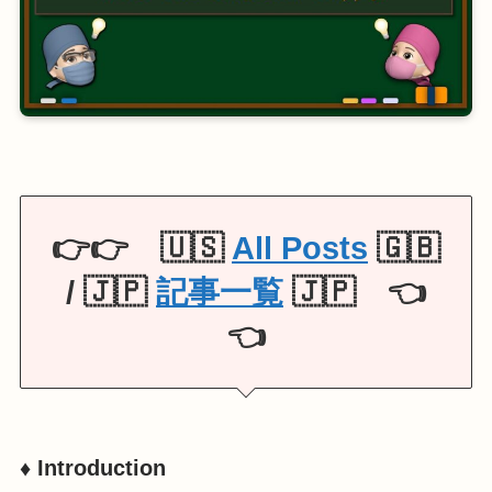
👉👉 🇺🇸
All Posts
🇬🇧
/ 🇯🇵
記事一覧
🇯🇵 👈
👈
♦️ Introduction