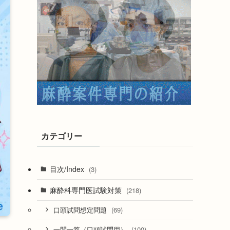
カテゴリー
目次/Index
(3)
麻酔科専門医試験対策
(218)
(69)
口頭試問想定問題
(100)
一問一答（口頭試問用）