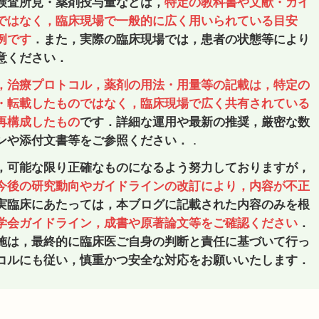
検査所見・薬剤投与量などは，
特定の教科書や文献・ガイ
ではなく，臨床現場で一般的に広く用いられている目安
例です
．また，実際の臨床現場では，患者の状態等により
意ください．
，治療プロトコル，薬剤の用法・用量等の記載は，特定の
・転載したものではなく，臨床現場で広く共有されている
再構成したもの
です．詳細な運用や最新の推奨，厳密な数
．
ンや添付文書等をご参照ください．
，可能な限り正確なものになるよう努力しておりますが，
今後の研究動向やガイドラインの改訂により，内容が不正
実臨床にあたっては，本ブログに記載された内容のみを根
学会ガイドライン，成書や原著論文等をご確認ください
．
施は，最終的に臨床医ご自身の判断と責任に基づいて行っ
コルにも従い，慎重かつ安全な対応をお願いいたします．