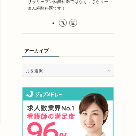
サラリーマン麻酔科医ではなく，さらりー
まん麻酔科医です！
アーカイブ
ア
ー
カ
イ
ブ