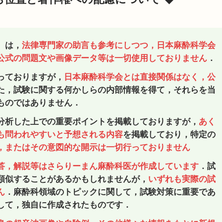
）は，
法律専門家の助言も参考にしつつ，日本麻酔科学会
公式の問題文や画像データ等は一切使用しておりません
．
っておりますが，
日本麻酔科学会とは直接関係はなく，公
た，試験に関する何かしらの内部情報を得て，それらを当
ものではありません．
分析した上での重要ポイントを掲載しておりますが，
あく
も問われやすいと予想される内容
を掲載しており，特定の
，またはその意図的な開示は一切行っておりません
答，解説等はさらりーまん麻酔科医が作成しています
．試
類似することがあるかもしれませんが，
いずれも実際の試
ん
．麻酔科領域のトピックに関して，試験対策に重要であ
して，独自に作成されたものです．