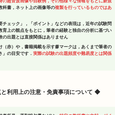
身の超音波画像や自験例，その他様々な情報をもとに新規
教科書，ネット上の画像等の
複製を行っているものではあ
要チェック」，「ポイント」などの表現は，近年の試験問
教育上の観点をもとに，
筆者の経験と独自の分析に基づい
験の出題とは直接関係はありません
け（赤）や，書籍掲載を示す📘マークは，あくまで筆者の
さ」の目安です．
実際の試験の出題頻度や難易度とは関係
点と利用上の注意・免責事項について ◆