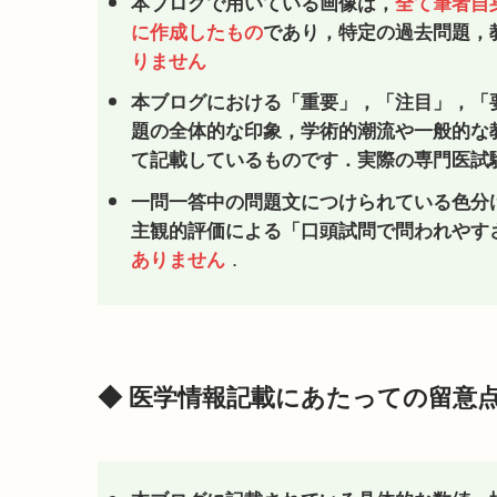
本ブログで用いている画像は，
全て筆者自
に作成したもの
であり，特定の過去問題，
りません
本ブログにおける「重要」，「注目」，「
題の全体的な印象，学術的潮流や一般的な
て
記載しているものです．実際の専門医試
一問一答中の問題文につけられている色分
主観的評価による「口頭試問で問われやす
．
ありません
◆ 医学情報記載にあたっての留意