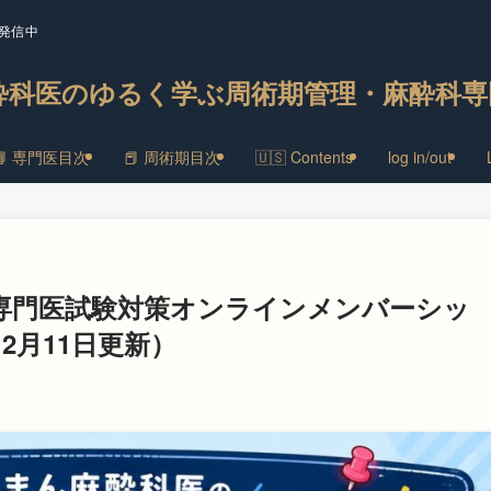
発信中
酔科医のゆるく学ぶ周術期管理・麻酔科専
📘 専門医目次
📕 周術期目次
🇺🇸 Contents
log in/out
科専門医試験対策オンラインメンバーシッ
2月11日更新）