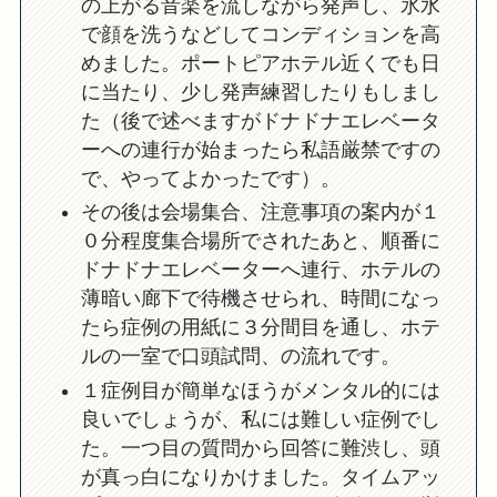
の上がる音楽を流しながら発声し、氷水
で顔を洗うなどしてコンディションを高
めました。ポートピアホテル近くでも日
に当たり、少し発声練習したりもしまし
た（後で述べますがドナドナエレベータ
ーへの連行が始まったら私語厳禁ですの
で、やってよかったです）。
その後は会場集合、注意事項の案内が１
０分程度集合場所でされたあと、順番に
ドナドナエレベーターへ連行、ホテルの
薄暗い廊下で待機させられ、時間になっ
たら症例の用紙に３分間目を通し、ホテ
ルの一室で口頭試問、の流れです。
１症例目が簡単なほうがメンタル的には
良いでしょうが、私には難しい症例でし
た。一つ目の質問から回答に難渋し、頭
が真っ白になりかけました。タイムアッ