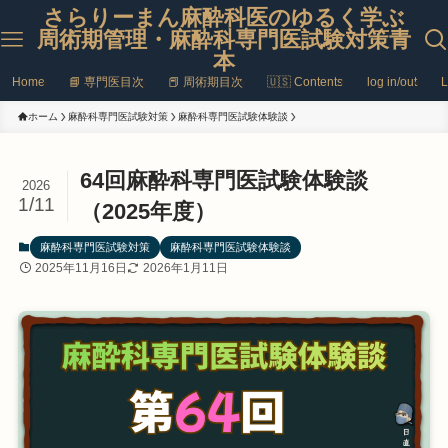
さらりーまん麻酔科医のゆるく学ぶ
周術期管理・麻酔科専門医試験対策青
本
Home
📘 専門医目次
📕 周術期目次
🇺🇸 Contents
log in/out
L
ホーム
麻酔科専門医試験対策
麻酔科専門医試験体験談
64回麻酔科専門医試験体験談
2026
1/11
（2025年度）
麻酔科専門医試験対策
麻酔科専門医試験体験談
2025年11月16日
2026年1月11日