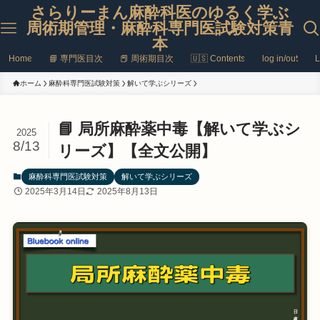
さらりーまん麻酔科医のゆるく学ぶ
周術期管理・麻酔科専門医試験対策青
本
Home
📘 専門医目次
📕 周術期目次
🇺🇸 Contents
log in/out
L
ホーム
麻酔科専門医試験対策
解いて学ぶシリーズ
📘 局所麻酔薬中毒【解いて学ぶシ
2025
8/13
リーズ】【全文公開】
麻酔科専門医試験対策
解いて学ぶシリーズ
2025年3月14日
2025年8月13日