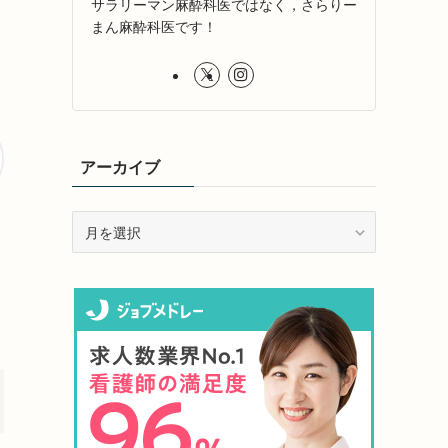
サラリーマン麻酔科医ではなく，さらりー
まん麻酔科医です！
アーカイブ
ア
ー
カ
イ
ブ