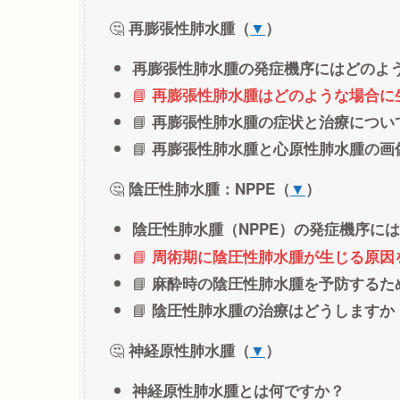
🤔
再膨張性肺水腫（
▼
）
再膨張性肺水腫の発症機序にはどのよ
📘
再膨張性肺水腫はどのような場合に
📘
再膨張性肺水腫の症状と治療につい
📘
再膨張性肺水腫と心原性肺水腫の画
🤔
陰圧性肺水腫：NPPE（
▼
）
陰圧性肺水腫（NPPE）の発症機序に
📘
周術期に陰圧性肺水腫が生じる原因
📘
麻酔時の陰圧性肺水腫を予防するた
📘
陰圧性肺水腫の治療はどうしますか
🤔
神経原性肺水腫（
▼
）
神経原性肺水腫とは何ですか？