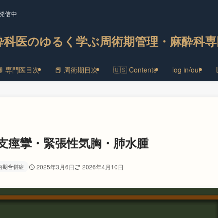
発信中
酔科医のゆるく学ぶ周術期管理・麻酔科専
📘 専門医目次
📕 周術期目次
🇺🇸 Contents
log in/out
管支痙攣・緊張性気胸・肺水腫
術期合併症
2025年3月6日
2026年4月10日