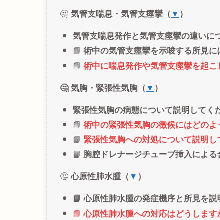
🤔
気管支喘息・気管支痙攣（
▼
）
気管支喘息発作と気管支痙攣の違いに
📘
術中の気管支痙攣を示唆する所見に
📘
術中に喘息発作や気管支痙攣を起こ
🤔 気胸・緊張性気胸（
▼
）
緊張性気胸の病態について説明してく
📘
術中の緊張性気胸の徴候にはどのよ
📘
緊張性気胸への対処について説明し
📘
胸腔ドレナージチューブ挿入による
🤔
心原性肺水腫（
▼
）
📘 心原性肺水腫の発症機序と所見を
📘
心原性肺水腫への対応はどうします