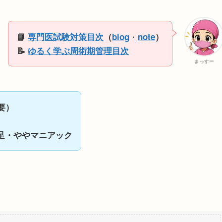
・
📘
専門医試験対策目次
（
blog
note
）
📝
ゆるく学ぶ周術期管理目次
まっすー
要）
足・ややマニアック