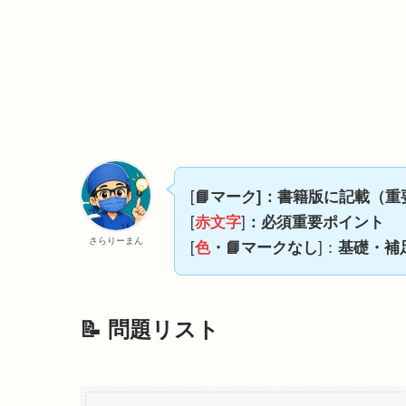
[
📘マーク]：書籍版に記載（重
[
]
赤文字
：必須重要ポイント
さらりーまん
[
]：
色
・📘マークなし
基礎・補
📝 問題リスト