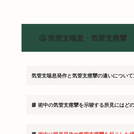
🤔 気管支喘息・気管支痙攣
気管支喘息発作と気管支痙攣の違いについて
📘 術中の気管支痙攣を示唆する所見にはど