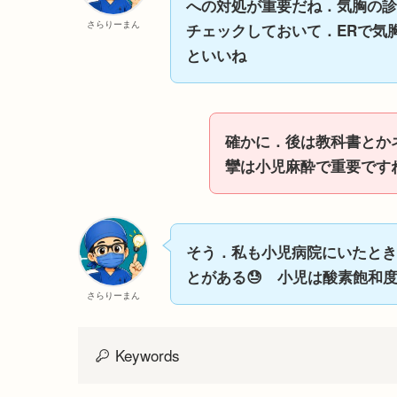
への対処が重要だね．気胸の診
さらりーまん
チェックしておいて．ERで気
といいね
確かに．後は教科書とか
攣は小児麻酔で重要です
そう．私も小児病院にいたとき
とがある😓 小児は酸素飽和
さらりーまん
Keywords