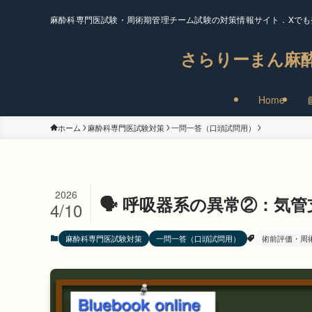
麻酔科専門医試験・周術期管理チーム試験の対策情報サイト．Xでも
さらりーまん麻
Home
ホーム
麻酔科専門医試験対策
一問一答（口頭試問用）
2026
🗣️ 呼吸器系の異常②：気
4/10
麻酔科専門医試験対策
一問一答（口頭試問用）
術前評価・周