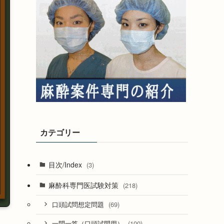
カテゴリー
目次/Index
(3)
麻酔科専門医試験対策
(218)
(69)
口頭試問想定問題
(100)
一問一答（口頭試問用）