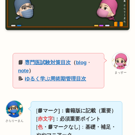
📘
専門医試験対策目次
（
blog
・
note
）
まっすー
📝
ゆるく学ぶ周術期管理目次
[
📘マーク]：書籍版に記載（重要）
[
赤文字
]
：必須重要ポイント
さらりーまん
[
色
・📘マークなし
]：
基礎・補足・