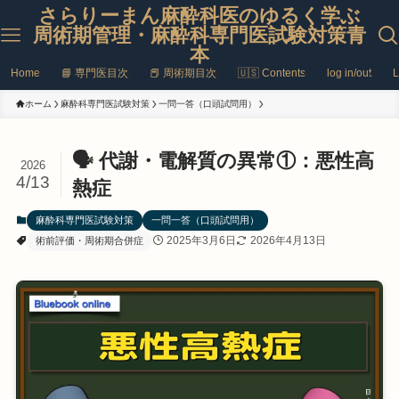
さらりーまん麻酔科医のゆるく学ぶ
周術期管理・麻酔科専門医試験対策青
本
Home
📘 専門医目次
📕 周術期目次
🇺🇸 Contents
log in/out
L
ホーム
麻酔科専門医試験対策
一問一答（口頭試問用）
🗣️ 代謝・電解質の異常①：悪性高
2026
4/13
熱症
麻酔科専門医試験対策
一問一答（口頭試問用）
2025年3月6日
2026年4月13日
術前評価・周術期合併症