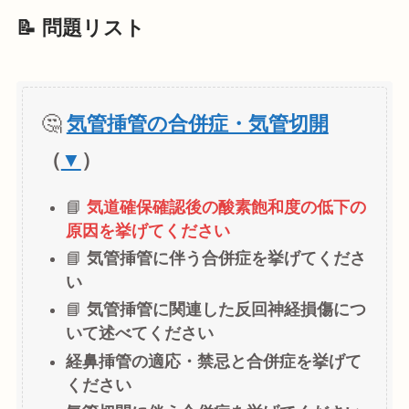
📝 問題リスト
🤔
気管挿管の合併症・気管切開
（
▼
）
📘
気道確保確認後の酸素飽和度の低下の
原因を挙げてください
📘
気管挿管に伴う合併症を挙げてくださ
い
📘
気管挿管に関連した反回神経損傷につ
いて述べてください
経鼻挿管の適応・禁忌と合併症を挙げて
ください