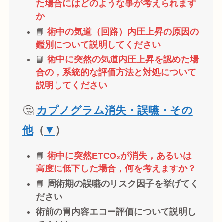
た場合にはどのような事が考えられます
か
📘
術中の気道（回路）内圧上昇の原因の
鑑別について説明してください
📘
術中に突然の気道内圧上昇を認めた場
合の，系統的な評価方法と対処について
説明してください
🤔
カプノグラム消失・誤嚥・その
他
（
▼
）
📘
術中に突然ETCO₂が消失，あるいは
高度に低下した場合，何を考えますか？
📘
周術期の誤嚥のリスク因子を挙げてく
ださい
術前の胃内容エコー評価について説明し