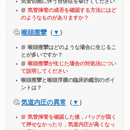
気管切開に伴う合併症を挙げてください
📘
気管挿管の成否を確認する方法にはど
のようなものがありますか？
🤔
喉頭痙攣
（
▼
）
📘
喉頭痙攣はどのような場合に生じるこ
とが多いですか？
📘
喉頭痙攣が生じた場合の対処法につい
て説明してください
喉頭痙攣と喉頭浮腫の臨床的鑑別のポイ
ントは？
🤔
気道内圧の異常
（
▼
）
📘
気管挿管を確認した後，バッグが固く
て押せなかったり，気道内圧が高くなっ