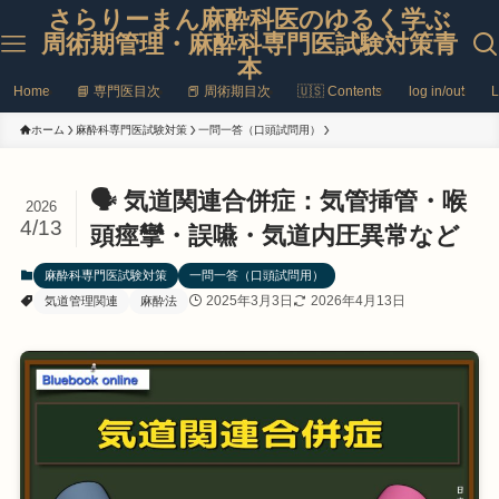
さらりーまん麻酔科医のゆるく学ぶ
周術期管理・麻酔科専門医試験対策青
本
Home
📘 専門医目次
📕 周術期目次
🇺🇸 Contents
log in/out
L
ホーム
麻酔科専門医試験対策
一問一答（口頭試問用）
🗣️ 気道関連合併症：気管挿管・喉
2026
4/13
頭痙攣・誤嚥・気道内圧異常など
麻酔科専門医試験対策
一問一答（口頭試問用）
2025年3月3日
2026年4月13日
気道管理関連
麻酔法