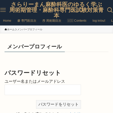
さらりーまん麻酔科医のゆるく学ぶ
周術期管理・麻酔科専門医試験対策青
本
Home
📘 専門医目次
📕 周術期目次
🇺🇸 Contents
log in/out
L
ホーム
メンバープロフィール
メンバープロフィール
パスワードリセット
ユーザー名またはメールアドレス